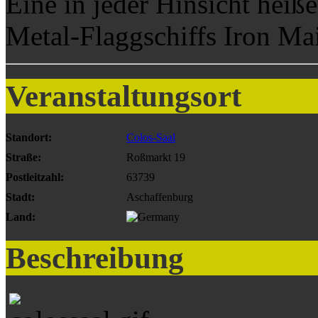
Eine in jeder Hinsicht hei
Metal-Flaggschiffs Iron Ma
Veranstaltungsort
Standort:
Colos-Saal
Straße:
Roßmarkt 19
Postleitzahl:
63739
Stadt:
Aschaffenburg
Land:
Beschreibung