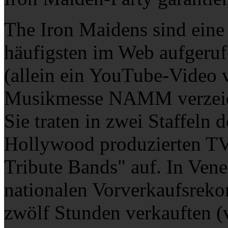
The Iron Maidens sind eine
häufigsten im Web aufgeruf
(allein ein YouTube-Video
Musikmesse NAMM verzeich
Sie traten in zwei Staffeln 
Hollywood produzierten TV
Tribute Bands" auf. In Vene
nationalen Vorverkaufsrekor
zwölf Stunden verkauften (