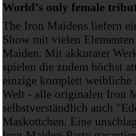
World’s only female tribu
The Iron Maidens liefern ei
Show mit vielen Elementen 
Maiden. Mit akkurater Werk
spielen die zudem höchst at
einzige komplett weibliche
Welt - alle originalen Iron 
selbstverständlich auch "Ed
Maskottchen. Eine unschlagb
Iron Maiden-Party garantier