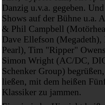
Danzig u.v.a. gegeben. Und 
Shows auf der Bühne u.a. 
& Phil Campbell (Motörhea
Dave Ellefson (Megadeth), 
Pearl), Tim "Ripper" Owens 
Simon Wright (AC/DC, DIO
Schenker Group) begrüßen, 
ließen, mit dem heißen Fün
Klassiker zu jammen.