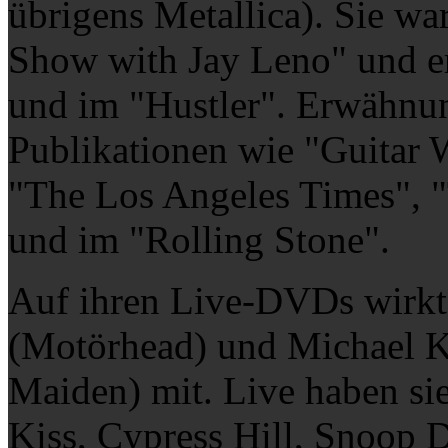
übrigens Metallica). Sie wa
Show with Jay Leno" und er
und im "Hustler". Erwähnu
Publikationen wie "Guitar 
"The Los Angeles Times", 
und im "Rolling Stone".
Auf ihren Live-DVDs wirkt
(Motörhead) und Michael K
Maiden) mit. Live haben sie
Kiss, Cypress Hill, Snoop 