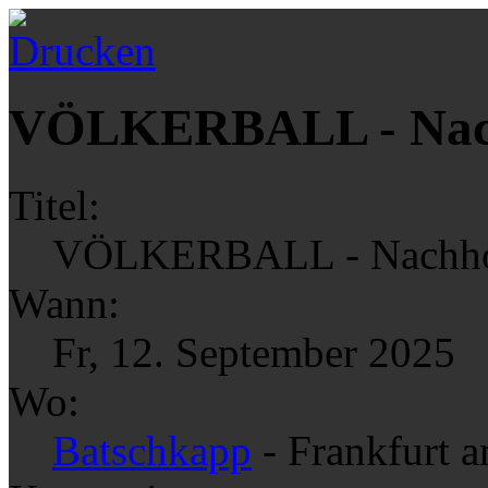
VÖLKERBALL - Nach
Titel:
VÖLKERBALL - Nachhol
Wann:
Fr, 12. September 2025
Wo:
Batschkapp
- Frankfurt 