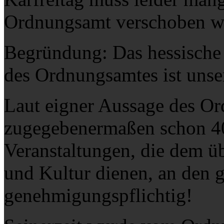
Ordnungsamt verschoben w
Begründung: Das hessische 
des Ordnungsamtes ist unse
Laut eigner Aussage des Or
zugegebenermaßen schon 40 
Veranstaltungen, die dem ü
und Kultur dienen, an den 
genehmigungspflichtig!