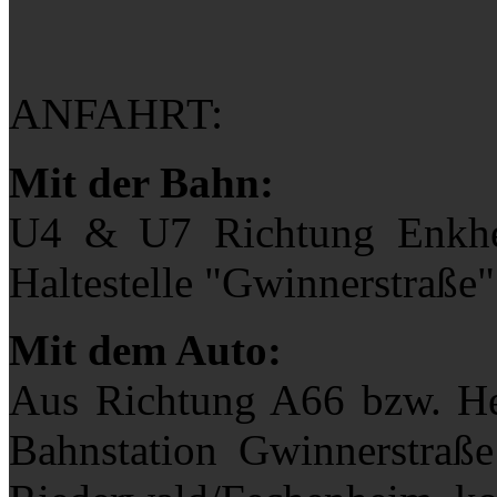
ANFAHRT:
Mit der Bahn:
U4 & U7 Richtung Enkhei
Haltestelle "Gwinnerstraße"
Mit dem Auto:
Aus Richtung A66 bzw. He
Bahnstation Gwinnerstraße