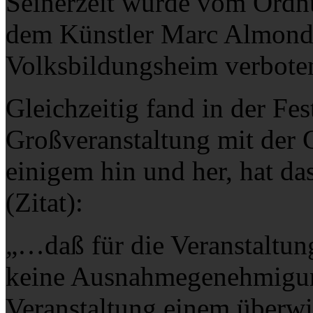
Seinerzeit wurde vom Ordnu
dem Künstler Marc Almond 
Volksbildungsheim verbote
Gleichzeitig fand in der Fes
Großveranstaltung mit der G
einigem hin und her, hat da
(Zitat):
„…daß für die Veranstaltun
keine Ausnahmegenehmigung
Veranstaltung einem überwi