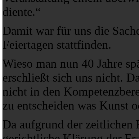
diente.“
Damit war für uns die Sach
Feiertagen stattfinden.
Wieso man nun 40 Jahre spä
erschließt sich uns nicht. D
nicht in den Kompetenzber
zu entscheiden was Kunst od
Da aufgrund der zeitlichen 
gerichtliche Klärung der Fra