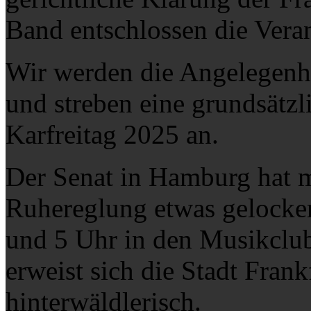
Band entschlossen die Veran
Wir werden die Angelegenhe
und streben eine grundsätzl
Karfreitag 2025 an.
Der Senat in Hamburg hat mi
Ruhereglung etwas gelocker
und 5 Uhr in den Musikclub
erweist sich die Stadt Frank
hinterwäldlerisch.