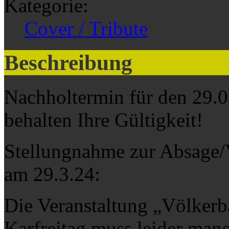
Kategorie:
Cover / Tribute
Beschreibung
Nachholtermin für den 29.03
behalten Ihre Gültigkeit!
Stellungnahme zur Absage/
am 29.3.24:
Die Veranstaltung „Völkerb
Karfreitag muss leider ma