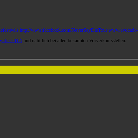
festivals
http://www.facebook.com/NeverSayDieTour
www.avocado-
y-die-2012/
und natürlich bei allen bekannten Vorverkaufsstellen.