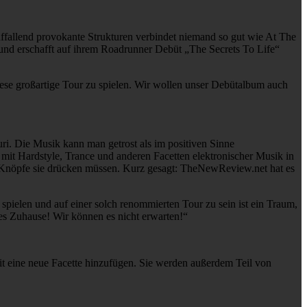
fallend provokante Strukturen verbindet niemand so gut wie At The
und erschafft auf ihrem Roadrunner Debüt „The Secrets To Life“
ese großartige Tour zu spielen. Wir wollen unser Debütalbum auch
ri. Die Musik kann man getrost als im positiven Sinne
mit Hardstyle, Trance und anderen Facetten elektronischer Musik in
 Knöpfe sie drücken müssen. Kurz gesagt: TheNewReview.net hat es
spielen und auf einer solch renommierten Tour zu sein ist ein Traum,
es Zuhause! Wir können es nicht erwarten!“
 eine neue Facette hinzufügen. Sie werden außerdem Teil von