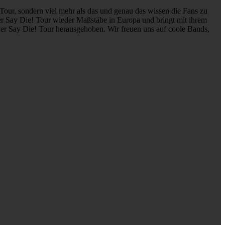
e Tour, sondern viel mehr als das und genau das wissen die Fans zu
ver Say Die! Tour wieder Maßstäbe in Europa und bringt mit ihrem
er Say Die! Tour herausgehoben. Wir freuen uns auf coole Bands,