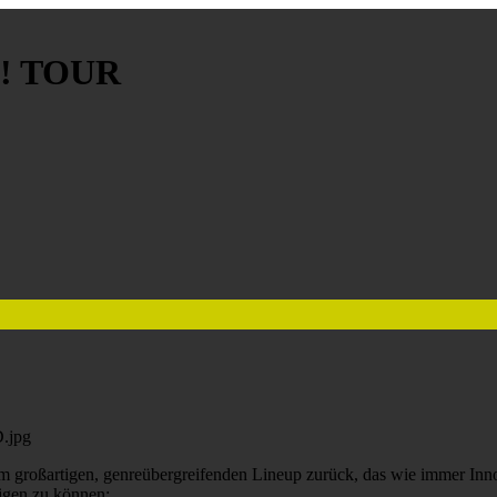
! TOUR
artigen, genreübergreifenden Lineup zurück, das wie immer Innova
digen zu können: