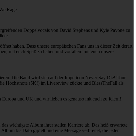
 We Rage
dergreifenden Doppelvocals von David Stephens und Kyle Pavone zu
llen:
net haben. Dass unsere europäischen Fans uns in dieser Zeit derart
mmen, mit euch Spaß zu haben und vor allem mit euch unsere
ieren. Die Band wird sich auf der Impericon Never Say Die! Tour
die Höchstnote (5K!) im Livereview zückte und BlessTheFall als
 in Europa und UK und wir lieben es genauso mit euch zu feiern!!
das wichtigste Album ihrer steilen Karriere ab. Das heiß erwartete
lbum bis Dato gipfelt und eine Message verbreitet, die jeder