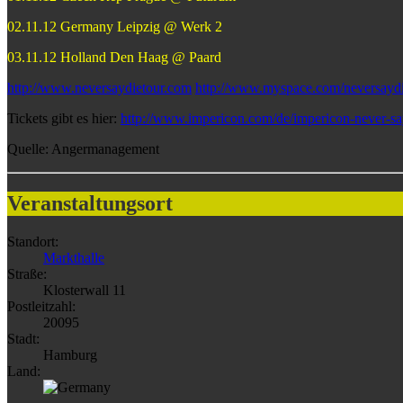
02.11.12 Germany Leipzig @ Werk 2
03.11.12 Holland Den Haag @ Paard
http://www.neversaydietour.com
http://www.myspace.com/neversaydie
Tickets gibt es hier:
http://www.impericon.com/de/impericon-never-sa
Quelle: Angermanagement
Veranstaltungsort
Standort:
Markthalle
Straße:
Klosterwall 11
Postleitzahl:
20095
Stadt:
Hamburg
Land: