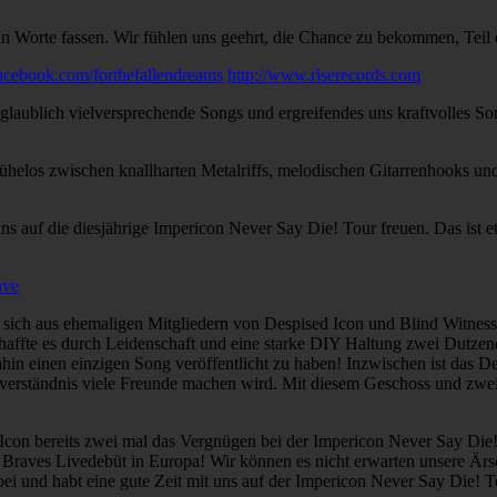
 in Worte fassen. Wir fühlen uns geehrt, die Chance zu bekommen, Teil 
acebook.com/forthefallendreams
http://www.riserecords.com
glaublich vielversprechende Songs und ergreifendes uns kraftvolles So
ühelos zwischen knallharten Metalriffs, melodischen Gitarrenhooks un
 auf die diesjährige Impericon Never Say Die! Tour freuen. Das ist etw
ave
sich aus ehemaligen Mitgliedern von Despised Icon und Blind Witness
chaffte es durch Leidenschaft und eine starke DIY Haltung zwei Dutzen
in einen einzigen Song veröffentlicht zu haben! Inzwischen ist das D
rständnis viele Freunde machen wird. Mit diesem Geschoss und zwei kü
 Icon bereits zwei mal das Vergnügen bei der Impericon Never Say Die! 
 Braves Livedebüt in Europa! Wir können es nicht erwarten unsere Är
ei und habt eine gute Zeit mit uns auf der Impericon Never Say Die! T