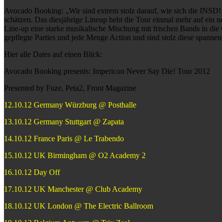
Avocado Booking: „Wir sind extrem stolz darauf, wie sich die INSD! To
schätzen. Das diesjährige Lineup hebt die Tour einmal mehr auf ein 
Line-up eine starke musikalische Mischung mit frischen Bands in di
gepflegte Parties und jede Menge Action und sind stolz diese spanne
Hier alle Dates auf einen Blick:
Avocado Booking presents: Impericon Never Say Die! Tour 2012
Presented by Fuze, Peta2, Front Magazine
12.10.12 Germany Würzburg @ Posthalle
13.10.12 Germany Stuttgart @ Zapata
14.10.12 France Paris @ Le Trabendo
15.10.12 UK Birmingham @ O2 Academy 2
16.10.12 Day Off
17.10.12 UK Manchester @ Club Academy
18.10.12 UK London @ The Electric Ballroom