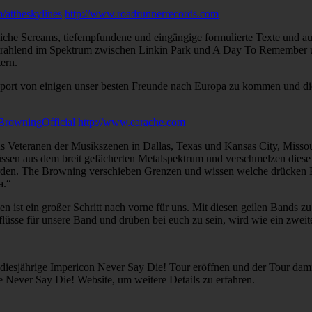
/attheskylines
http://www.roadrunnerrecords.com
he Screams, tiefempfundene und eingängige formulierte Texte und auf
erstrahlend im Spektrum zwischen Linkin Park und A Day To Remember 
ern.
pport von einigen unser besten Freunde nach Europa zu kommen und di
BrowningOfficial
http://www.earache.com
s Veteranen der Musikszenen in Dallas, Texas und Kansas City, Missou
ssen aus dem breit gefächerten Metalspektrum und verschmelzen diese 
 würden. The Browning verschieben Grenzen und wissen welche drücken
a.“
ist ein großer Schritt nach vorne für uns. Mit diesen geilen Bands zu 
lüsse für unsere Band und drüben bei euch zu sein, wird wie ein zweit
esjährige Impericon Never Say Die! Tour eröffnen und der Tour damit
die Never Say Die! Website, um weitere Details zu erfahren.