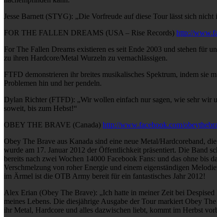
Jesse Barnett (STYG): „Die Vorfreude auf diese Tour lässt sich nicht
FOR THE FALLEN DREAMS (USA – Rise Records)
http://www.f
For The Fallen Dreams existieren es seit Ende 2003 und stehen für un
zu ihren Hardcore/Metal Wurzeln zu vernachlässigen.
FTFD demonstrieren ihr breites musikalisches Spektrum, indem sie m
Problemen hin und her pendeln.
Dylan Richter (FTFD): „Wir wollen einfach nur sagen, wie sehr wir uns
soweit, bis zum Hebst!“
OBEY THE BRAVE (Canada)
http://www.facebook.com/obeythebr
Obey The Brave aus Kanada sind eine neue Metal/Hardcoreband, die 
wurde am 17. Januar 2012 der Öffentlichkeit präsentiert. Die Band s
bereits nach zwei Wochen 14000 Facebook Fans: und das ohne bis dah
Verschmelzung von roher Energie und einem eigenständigen Melodieve
im Ärmel ist die OTB Army bereit für ein fantastisches Jahr 2012!
Alex Erian (Obey The Brave): „Ich hatte in meiner Zeit bei Despised
meines Lebens. Die diesjährige Ausgabe der Tour markiert Obey The
ihr Metal, Hardcore und alles dazwischen liebt, kommt im Herbst vorb