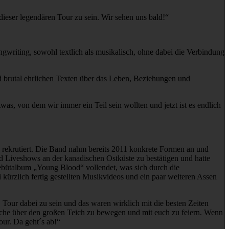
dieser legendären Tour zu sein. Wir sehen uns bald!“
ngwriting, sowohl textlich als musikalisch, ohne dabei die Verbindung
d brutal ehrlichen Texten über das Leben, Beziehungen und
as, von dem wir immer ein Teil sein wollten und jetzt ist es endlich
 rekrutiert. Die Band nahm bereits 2011 konkrete Formen an und
d Liveshows an der kanadischen Ostküste zu bestätigen und hatte
ebütalbum „Young Blood“ vollendet, was sich durch die
rzlich fertig gestellten Musikvideos und ein paar weiteren Assen
Tour dabei zu sein und das waren wirklich mit die besten Zeiten
sche über den großen Teich zu bewegen und mit euch zu feiern. Wenn
our. Da geht´s ab!“