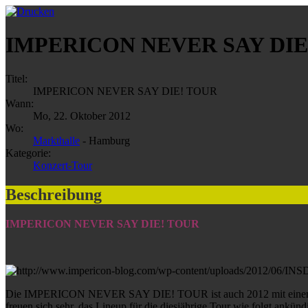
IMPERICON NEVER SAY DIE
Titel:
IMPERICON NEVER SAY DIE! TOUR
Wann:
Mo, 22. Oktober 2012
Wo:
Markthalle
- Hamburg
Kategorie:
Konzert-Tour
Beschreibung
IMPERICON NEVER SAY DIE! TOUR
Die IMPERICON NEVER SAY DIE! TOUR ist auch 2012 mit einem groß
freuen sich sehr, das Lineup für die diesjährige Tour wie folgt ankün