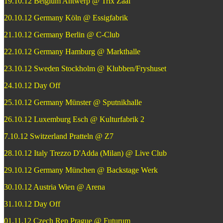
19.10.12 Belgium Antwerp @ Trix Zaal
20.10.12 Germany Köln @ Essigfabrik
21.10.12 Germany Berlin @ C-Club
22.10.12 Germany Hamburg @ Markthalle
23.10.12 Sweden Stockholm @ Klubben/Fryshuset
24.10.12 Day Off
25.10.12 Germany Münster @ Sputnikhalle
26.10.12 Luxemburg Esch @ Kulturfabrik 2
7.10.12 Switzerland Pratteln @ Z7
28.10.12 Italy Trezzo D'Adda (Milan) @ Live Club
29.10.12 Germany München @ Backstage Werk
30.10.12 Austria Wien @ Arena
31.10.12 Day Off
01.11.12 Czech Rep Prague @ Futurum