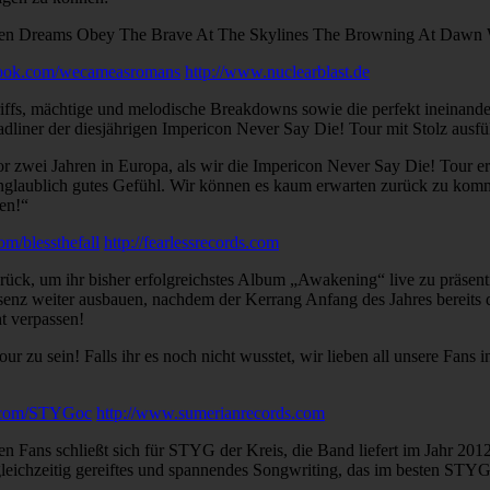
len Dreams Obey The Brave At The Skylines The Browning At Dawn
book.com/wecameasromans
http://www.nuclearblast.de
iffs, mächtige und melodische Breakdowns sowie die perfekt ineinan
dliner der diesjährigen Impericon Never Say Die! Tour mit Stolz ausfü
ei Jahren in Europa, als wir die Impericon Never Say Die! Tour eröff
ein unglaublich gutes Gefühl. Wir können es kaum erwarten zurück zu ko
len!“
m/blessthefall
http://fearlessrecords.com
ück, um ihr bisher erfolgreichstes Album „Awakening“ live zu präsent
äsenz weiter ausbauen, nachdem der Kerrang Anfang des Jahres bereits 
ht verpassen!
r zu sein! Falls ihr es noch nicht wusstet, wir lieben all unsere Fans
k.com/STYGoc
http://www.sumerianrecords.com
Fans schließt sich für STYG der Kreis, die Band liefert im Jahr 2012 
chzeitig gereiftes und spannendes Songwriting, das im besten STYG A