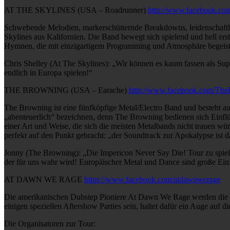
AT THE SKYLINES (USA – Roadrunner)
http://www.facebook.com
Schwebende Melodien, markerschütternde Breakdowns, leidenschaftlic
Skylines aus Kalifornien. Die Band bewegt sich spielend und hell 
Hymnen, die mit einzigartigem Programming und Atmosphäre begeist
Chris Shelley (At The Skylines): „Wir können es kaum fassen als Su
endlich in Europa spielen!“
THE BROWNING (USA – Earache)
http://www.facebook.com/The
The Browning ist eine fünfköpfige Metal/Electro Band und besteht au
„abenteuerlich“ bezeichnen, denn The Browning bedienen sich Einflü
einer Art und Weise, die sich die meisten Metalbands nicht trauen
perfekt auf den Punkt gebracht: „der Soundtrack zur Apokalypse ist d
Jonny (The Browning): „Die Impericon Never Say Die! Tour zu spielen 
der für uns wahr wird! Europäischer Metal und Dance sind große Einf
AT DAWN WE RAGE
https://www.facebook.com/atdawnwerage
Die amerikanischen Dubstep Pioniere At Dawn We Rage werden die di
einigen speziellen Aftershow Parties sein, haltet dafür ein Auge auf 
Die Organisatoren zur Tour: