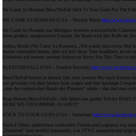
We Came As Romans BlessTheFall Stick To Your Guns For The Fal
WE CAME AS ROMANS (USA – Nuclear Blast)
http://www.face
We Came As Romans aus Michigan vereinen verschachtelte Gitarrenr
einen großen, energetischen Ganzen, die Band wird ihre Rolle als Hea
Joshua Moore (We Came As Romans): „Wir waren zum ersten Mal vor zw
massiv unterstützt haben, dass wir jetzt diese Tour headlinen, ist 
Erlebnisse auf unserer zweiten Impericon Never Say Die! Tour zu tei
BLESSTHEFALL (USA – Fearless Records)
http://www.facebook.co
BlessTheFall kehren in diesem Jahr zum zweiten Mal nach Europa zur
wie gewohnt von ihrer besten Seite zeigen und ihre mächtige Livepr
„eine der explosivsten Bands des Planeten“ adelte – das darf man nic
Beau Bokan (BlessTheFall): „Wir fühlen uns geehrt Teil der INSD! Tou
HERE WE COOOMMME AGAIN!!!“
STICK TO YOUR GUNS (USA – Sumerian)
http://www.faceboo
Nach 4 Alben, zahlreichen weltweiten Touren und Legionen von treuen 
„Diamond“ fasst perfekt zusammen, was STYG ausmacht und zeigt glei
nachempfinden kann.