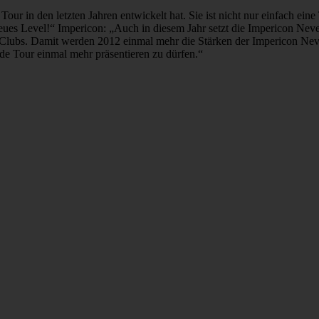
ur in den letzten Jahren entwickelt hat. Sie ist nicht nur einfach ein
neues Level!“ Impericon: „Auch in diesem Jahr setzt die Impericon Ne
e Clubs. Damit werden 2012 einmal mehr die Stärken der Impericon Nev
nde Tour einmal mehr präsentieren zu dürfen.“