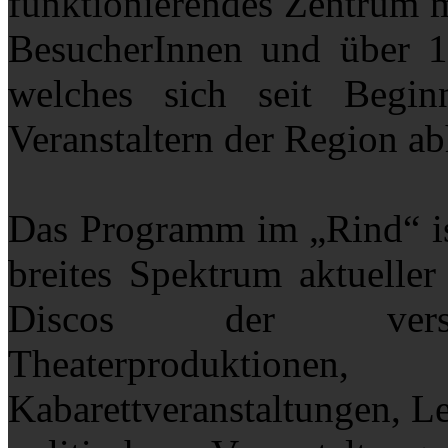
funktionierendes Zentrum m
BesucherInnen und über 1.
welches sich seit Begin
Veranstaltern der Region ab
Das Programm im „Rind“ ist
breites Spektrum aktuelle
Discos der verschi
Theaterprodukt
Kabarettveranstaltungen, L