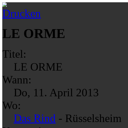
LE ORME
Titel:
LE ORME
Wann:
Do, 11. April 2013
Wo:
Das Rind
- Rüsselsheim