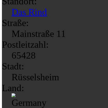
Standort:
Das Rind
Straße:
Mainstraße 11
Postleitzahl:
65428
Stadt:
Rüsselsheim
Land: