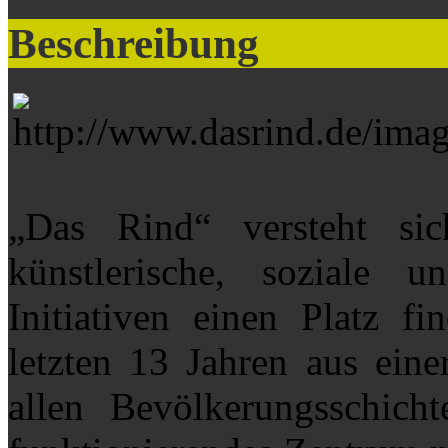
Beschreibung
„Das Rind“ versteht si
künstlerische, soziale u
Initiativen einen Platz f
letzten 13 Jahren aus eine
allen Bevölkerungsschich