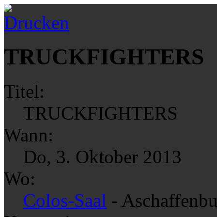
TRUCKFIGHTERS
Titel:
TRUCKFIGHTERS
Wann:
Do, 3. Oktober 2013
Wo:
Colos-Saal
- Aschaffenbu