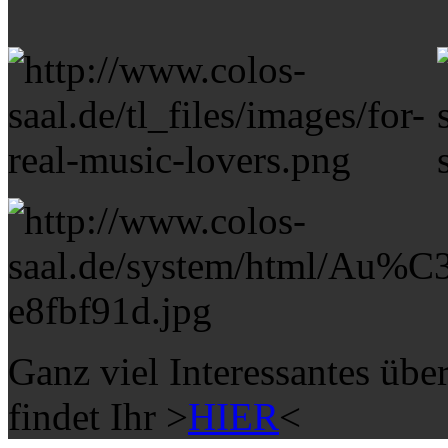
Ganz viel Interessantes übe
findet Ihr >
HIER
<