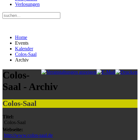
Verlosungen
Home
Events
Kalender
Colos-Saal
Archiv
Colos-
Saal - Archiv
Colos-Saal
Titel:
Colos-Saal
Webseite:
http://www.colos-saal.de