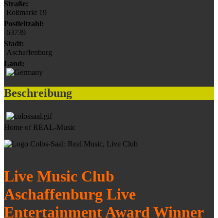
Straße:
Roßmarkt 19
Postleitzahl:
63739
Stadt:
Aschaffenburg
Land:
Beschreibung
Home of REAL-Music
Live Music Club
Aschaffenburg Live
Entertainment Award Winner