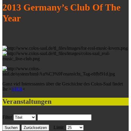
2013 Germany’s Club Of The
Year
Ganz viel Interessantes über die Geschichte des Colos-Saal findet
Ihr >
HIER
<
Veranstaltungen
Filter
Limit
Suchen
Zurücksetzen