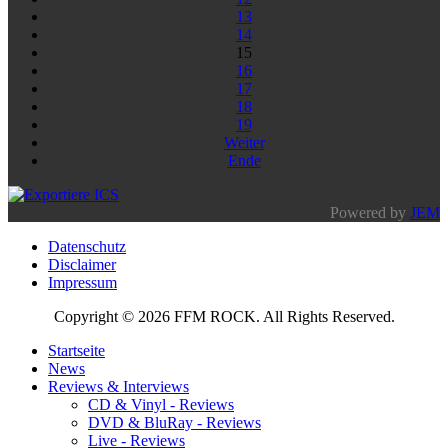
13
14
15
16
17
18
19
Weiter
Ende
Powered by
JEM
Datenschutz
Disclaimer
Impressum
Copyright © 2026 FFM ROCK. All Rights Reserved.
Startseite
News
Reviews & Interviews
CD & Vinyl - Reviews
DVD & BluRay - Reviews
Live - Reviews