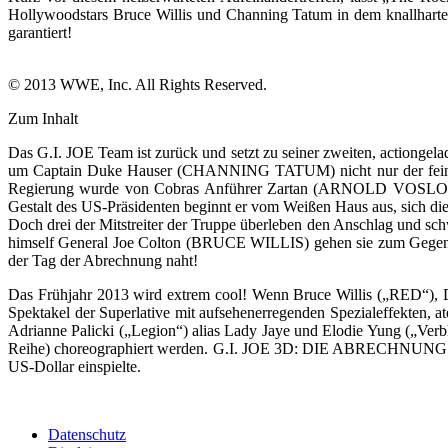
Hollywoodstars Bruce Willis und Channing Tatum in dem knallha
garantiert!
© 2013 WWE, Inc. All Rights Reserved.
Zum Inhalt
Das G.I. JOE Team ist zurück und setzt zu seiner zweiten, actio
um Captain Duke Hauser (CHANNING TATUM) nicht nur der feindlich
Regierung wurde von Cobras Anführer Zartan (ARNOLD VOSLOO),
Gestalt des US-Präsidenten beginnt er vom Weißen Haus aus, sich die 
Doch drei der Mitstreiter der Truppe überleben den Anschlag und
himself General Joe Colton (BRUCE WILLIS) gehen sie zum Gegenangr
der Tag der Abrechnung naht!
Das Frühjahr 2013 wird extrem cool! Wenn Bruce Willis („RED“), 
Spektakel der Superlative mit aufsehenerregenden Spezialeffekten, 
Adrianne Palicki („Legion“) alias Lady Jaye und Elodie Yung („Ver
Reihe) choreographiert werden. G.I. JOE 3D: DIE ABRECHNUNG i
US-Dollar einspielte.
Datenschutz