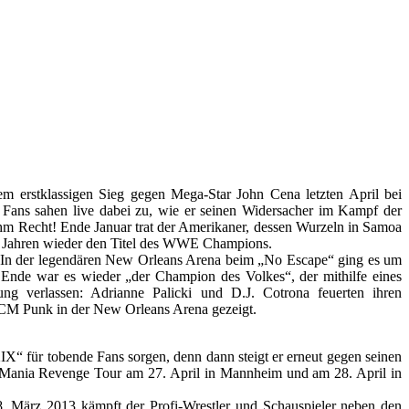
erstklassigen Sieg gegen Mega-Star John Cena letzten April bei
Fans sahen live dabei zu, wie er seinen Widersacher im Kampf der
ihm Recht! Ende Januar trat der Amerikaner, dessen Wurzeln in Samoa
0 Jahren wieder den Titel des WWE Champions.
. In der legendären New Orleans Arena beim „No Escape“ ging es um
Ende war es wieder „der Champion des Volkes“, der mithilfe eines
ng verlassen: Adrianne Palicki und D.J. Cotrona feuerten ihren
M Punk in der New Orleans Arena gezeigt.
X“ für tobende Fans sorgen, denn dann steigt er erneut gegen seinen
eMania Revenge Tour am 27. April in Mannheim und am 28. April in
. März 2013 kämpft der Profi-Wrestler und Schauspieler neben den