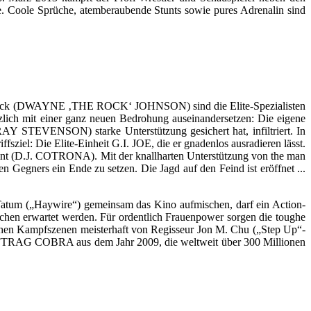
oole Sprüche, atemberaubende Stunts sowie pures Adrenalin sind
oadblock (DWAYNE ‚THE ROCK‘ JOHNSON) sind die Elite-Spezialisten
ich mit einer ganz neuen Bedrohung auseinandersetzen: Die eigene
EVENSON) starke Unterstützung gesichert hat, infiltriert. In
ziel: Die Elite-Einheit G.I. JOE, die er gnadenlos ausradieren lässt.
nt (D.J. COTRONA). Mit der knallharten Unterstützung von the man
egners ein Ende zu setzen. Die Jagd auf den Feind ist eröffnet ...
atum („Haywire“) gemeinsam das Kino aufmischen, darf ein Action-
üchen erwartet werden. Für ordentlich Frauenpower sorgen die toughe
schen Kampfszenen meisterhaft von Regisseur Jon M. Chu („Step Up“-
TRAG COBRA aus dem Jahr 2009, die weltweit über 300 Millionen