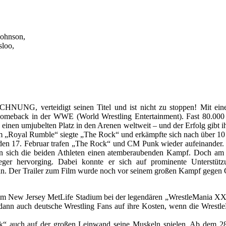
ohnson,
sloo,
NG, verteidigt seinen Titel und ist nicht zu stoppen! Mit einem 
Comeback in der WWE (World Wrestling Entertainment). Fast 80.000 
inen umjubelten Platz in den Arenen weltweit – und der Erfolg gibt 
eim „Royal Rumble“ siegte „The Rock“ und erkämpfte sich nach über 1
 den 17. Februar trafen „The Rock“ und CM Punk wieder aufeinander
ten sich die beiden Athleten einen atemberaubenden Kampf. Doch am 
eger hervorging. Dabei konnte er sich auf prominente Unterstützu
 Der Trailer zum Film wurde noch vor seinem großen Kampf gegen C
 im New Jersey MetLife Stadium bei der legendären „WrestleMania XXI
ann auch deutsche Wrestling Fans auf ihre Kosten, wenn die Wrestl
ock“ auch auf der großen Leinwand seine Muskeln spielen. Ab dem 28