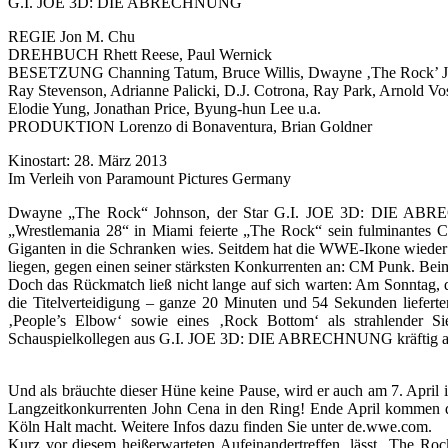
G.I. JOE 3D: DIE ABRECHNUNG
REGIE Jon M. Chu
DREHBUCH Rhett Reese, Paul Wernick
BESETZUNG Channing Tatum, Bruce Willis, Dwayne ‚The Rock’ J
Ray Stevenson, Adrianne Palicki, D.J. Cotrona, Ray Park, Arnold Vo
Elodie Yung, Jonathan Price, Byung-hun Lee u.a.
PRODUKTION Lorenzo di Bonaventura, Brian Goldner
Kinostart: 28. März 2013
Im Verleih von Paramount Pictures Germany
Dwayne „The Rock“ Johnson, der Star G.I. JOE 3D: DIE ABRECHNU
„Wrestlemania 28“ in Miami feierte „The Rock“ sein fulminantes 
Giganten in die Schranken wies. Seitdem hat die WWE-Ikone wieder e
liegen, gegen einen seiner stärksten Konkurrenten an: CM Punk. B
Doch das Rückmatch ließ nicht lange auf sich warten: Am Sonntag,
die Titelverteidigung – ganze 20 Minuten und 54 Sekunden liefer
‚People’s Elbow‘ sowie eines ‚Rock Bottom‘ als strahlender Si
Schauspielkollegen aus G.I. JOE 3D: DIE ABRECHNUNG kräftig an.
Und als bräuchte dieser Hüne keine Pause, wird er auch am 7. April
Langzeitkonkurrenten John Cena in den Ring! Ende April kommen d
Köln Halt macht. Weitere Infos dazu finden Sie unter de.wwe.com.
Kurz vor diesem heißerwarteten Aufeinandertreffen, lässt „The R