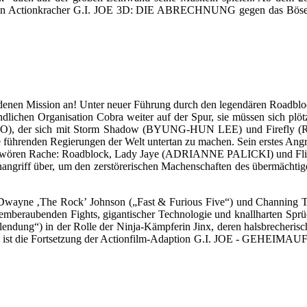
rten Actionkracher G.I. JOE 3D: DIE ABRECHNUNG gegen das Böse. C
ngeladenen Mission an! Unter neuer Führung durch den legendären R
en Organisation Cobra weiter auf der Spur, sie müssen sich plötzl
 der sich mit Storm Shadow (BYUNG-HUN LEE) und Firefly (RAY ST
führenden Regierungen der Welt untertan zu machen. Sein erstes Angriffs
 schwören Rache: Roadblock, Lady Jaye (ADRIANNE PALICKI) und Fli
iff über, um den zerstörerischen Machenschaften des übermächtigen G
Dwayne ‚The Rock’ Johnson („Fast & Furious Five“) und Channing T
atemberaubenden Fights, gigantischer Technologie und knallharten Spr
blendung“) in der Rolle der Ninja-Kämpferin Jinx, deren halsbrecheri
st die Fortsetzung der Actionfilm-Adaption G.I. JOE - GEHEIMAUF