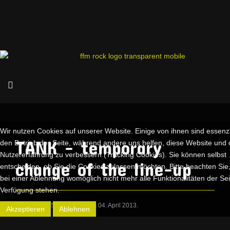
Wir nutzen Cookies auf unserer Website. Einige von ihnen sind essenzie
TANK - temporary
den Betrieb der Seite, während andere uns helfen, diese Website und 
Nutzererfahrung zu verbessern (Tracking Cookies). Sie können selbst
change of the line-up
entscheiden, ob Sie die Cookies zulassen möchten. Bitte beachten Sie
bei einer Ablehnung womöglich nicht mehr alle Funktionalitäten der Sei
Verfügung stehen.
Verfasst von Sylvia Hoidn am
04. April 2013
.
Akzeptieren
Ablehnen
The legendary British band Tank have hired former