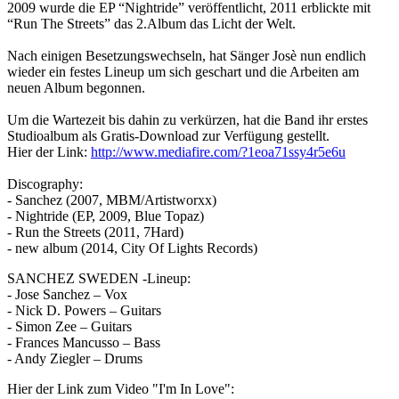
2009 wurde die EP “Nightride” veröffentlicht, 2011 erblickte mit
“Run The Streets” das 2.Album das Licht der Welt.
Nach einigen Besetzungswechseln, hat Sänger Josè nun endlich
wieder ein festes Lineup um sich geschart und die Arbeiten am
neuen Album begonnen.
Um die Wartezeit bis dahin zu verkürzen, hat die Band ihr erstes
Studioalbum als Gratis-Download zur Verfügung gestellt.
Hier der Link:
http://www.mediafire.com/?1eoa71ssy4r5e6u
Discography:
- Sanchez (2007, MBM/Artistworxx)
- Nightride (EP, 2009, Blue Topaz)
- Run the Streets (2011, 7Hard)
- new album (2014, City Of Lights Records)
SANCHEZ SWEDEN -Lineup:
- Jose Sanchez – Vox
- Nick D. Powers – Guitars
- Simon Zee – Guitars
- Frances Mancusso – Bass
- Andy Ziegler – Drums
Hier der Link zum Video "I'm In Love":