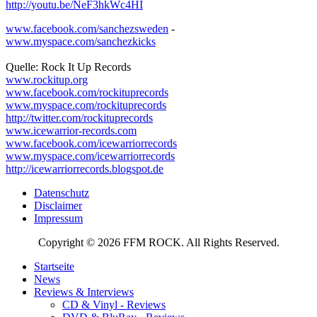
http://youtu.be/NeF3hkWc4HI
www.facebook.com/sanchezsweden
-
www.myspace.com/sanchezkicks
Quelle: Rock It Up Records
www.rockitup.org
www.facebook.com/rockituprecords
www.myspace.com/rockituprecords
http://twitter.com/rockituprecords
www.icewarrior-records.com
www.facebook.com/icewarriorrecords
www.myspace.com/icewarriorrecords
http://icewarriorrecords.blogspot.de
Datenschutz
Disclaimer
Impressum
Copyright © 2026 FFM ROCK. All Rights Reserved.
Startseite
News
Reviews & Interviews
CD & Vinyl - Reviews