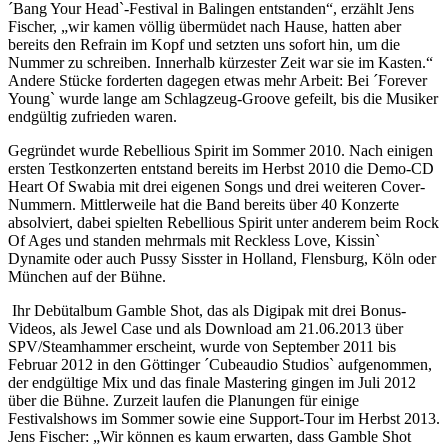
´Bang Your Head`-Festival in Balingen entstanden“, erzählt Jens
Fischer, „wir kamen völlig übermüdet nach Hause, hatten aber
bereits den Refrain im Kopf und setzten uns sofort hin, um die
Nummer zu schreiben. Innerhalb kürzester Zeit war sie im Kasten.“
Andere Stücke forderten dagegen etwas mehr Arbeit: Bei ´Forever
Young` wurde lange am Schlagzeug-Groove gefeilt, bis die Musiker
endgültig zufrieden waren.
Gegründet wurde Rebellious Spirit im Sommer 2010. Nach einigen
ersten Testkonzerten entstand bereits im Herbst 2010 die Demo-CD
Heart Of Swabia mit drei eigenen Songs und drei weiteren Cover-
Nummern. Mittlerweile hat die Band bereits über 40 Konzerte
absolviert, dabei spielten Rebellious Spirit unter anderem beim Rock
Of Ages und standen mehrmals mit Reckless Love, Kissin`
Dynamite oder auch Pussy Sisster in Holland, Flensburg, Köln oder
München auf der Bühne.
Ihr Debütalbum Gamble Shot, das als Digipak mit drei Bonus-
Videos, als Jewel Case und als Download am 21.06.2013 über
SPV/Steamhammer erscheint, wurde von September 2011 bis
Februar 2012 in den Göttinger ´Cubeaudio Studios` aufgenommen,
der endgültige Mix und das finale Mastering gingen im Juli 2012
über die Bühne. Zurzeit laufen die Planungen für einige
Festivalshows im Sommer sowie eine Support-Tour im Herbst 2013.
Jens Fischer: „Wir können es kaum erwarten, dass Gamble Shot