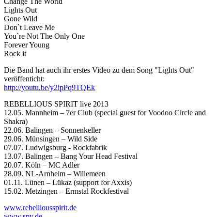
Change The World
Lights Out
Gone Wild
Don`t Leave Me
You`re Not The Only One
Forever Young
Rock it
Die Band hat auch ihr erstes Video zu dem Song "Lights Out"
veröffenticht:
http://youtu.be/y2ipPq9TQEk
REBELLIOUS SPIRIT live 2013
12.05. Mannheim – 7er Club (special guest for Voodoo Circle and
Shakra)
22.06. Balingen – Sonnenkeller
29.06. Münsingen – Wild Side
07.07. Ludwigsburg - Rockfabrik
13.07. Balingen – Bang Your Head Festival
20.07. Köln – MC Adler
28.09. NL-Arnheim – Willemeen
01.11. Lünen – Lükaz (support for Axxis)
15.02. Metzingen – Ermstal Rockfestival
www.rebelliousspirit.de
www.spv.de