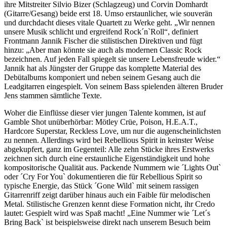
ihre Mitstreiter Silvio Bizer (Schlagzeug) und Corvin Domhardt
(Gitarre/Gesang) beide erst 18. Umso erstaunlicher, wie souverän
und durchdacht dieses vitale Quartett zu Werke geht. „Wir nennen
unsere Musik schlicht und ergreifend Rock´n`Roll“, definiert
Frontmann Jannik Fischer die stilistischen Direktiven und fügt
hinzu: „Aber man könnte sie auch als modernen Classic Rock
bezeichnen. Auf jeden Fall spiegelt sie unsere Lebensfreude wider.“
Jannik hat als Jüngster der Gruppe das komplette Material des
Debütalbums komponiert und neben seinem Gesang auch die
Leadgitarren eingespielt. Von seinem Bass spielenden älteren Bruder
Jens stammen sämtliche Texte.
Woher die Einflüsse dieser vier jungen Talente kommen, ist auf
Gamble Shot unüberhörbar: Mötley Crüe, Poison, H.E.A.T.,
Hardcore Superstar, Reckless Love, um nur die augenscheinlichsten
zu nennen. Allerdings wird bei Rebellious Spirit in keinster Weise
abgekupfert, ganz im Gegenteil: Alle zehn Stücke ihres Erstwerks
zeichnen sich durch eine erstaunliche Eigenständigkeit und hohe
kompositorische Qualität aus. Packende Nummern wie ´Lights Out`
oder ´Cry For You` dokumentieren die für Rebellious Spirit so
typische Energie, das Stück ´Gone Wild` mit seinem rassigen
Gitarrenriff zeigt darüber hinaus auch ein Faible für melodischen
Metal. Stilistische Grenzen kennt diese Formation nicht, ihr Credo
lautet: Gespielt wird was Spaß macht! „Eine Nummer wie ´Let´s
Bring Back` ist beispielsweise direkt nach unserem Besuch beim