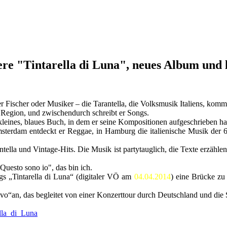
intarella di Luna", neues Album und li
er Fischer oder Musiker – die Tarantella, die Volksmusik Italiens, kom
er Region, und zwischendurch schreibt er Songs.
 kleines, blaues Buch, in dem er seine Kompositionen aufgeschrieben ha
sterdam entdeckt er Reggae, in Hamburg die italienische Musik der 60
tella und Vintage-Hits. Die Musik ist partytauglich, die Texte erzähl
uesto sono io", das bin ich.
gs „Tintarella di Luna“ (digitaler VÖ am
04.04.2014
) eine Brücke zu
vo“an, das begleitet von einer Konzerttour durch Deutschland und di
lla_di_Luna