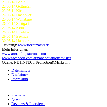
21.05.14 Berlin
22.05.14 Göttingen
23.05.14 Kiel
24.05.14 Hannover
25.05.14 Wolfsburg
26.05.14 Stuttgart
27.05.14 Köln
28.05.14 Frankfurt
29.05.14 Bremen
30.05.14 Hamburg
Ticketing:
www.ticketmaster.de
Mehr Infos unter:
www.armandoquattrone.com
www.facebook.com/armandoquattronemusica
Quelle: NETINFECT Promotion&Marketing
Datenschutz
Disclaimer
Impressum
Startseite
News
Reviews & Interviews