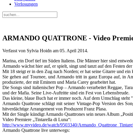
Verlosungen
ARMANDO QUATTRONE - Video Premiere "T
Verfasst von Sylvia Hoidn am
05. April 2014
.
Marina, ein Dorf tief im Süden Italiens. Die Männer hier sind entwed
Armando wächst hier auf, er spielt, singt und tanzt auf den Festen d
Mit 18 steigt er in den Zug nach Norden; er hat seine Gitarre und ein
Sie gehen auf Tournee, und Armando tritt in ganz Europa auf, in Am
produzierte, der mit Eminem und Maria Carey gearbeitet hat.
Die Songs sind italienischer Pop – Armando verarbeitet Reggae, Taran
und der Mafia. Seine Live-Auftritte sind ein Fest von Lebensfreude.
Das kleine, blaue Buch hat er immer noch. Auf dem Umschlag steht "Q
Armando Quattrone schlägt mit seiner Vintage-Pop Version des Son
hitverdächtige Arrangement von Produzent Franz Plasa.
Mit der Single kündigt Armando Quattrones sein neues Album „Positi
Video Premiere „Tintarella di Luna“:
http://www.myvideo.de/watch/9503340/Armando_Quattrone_Tintare
Armando Quattrone live unterwegs: