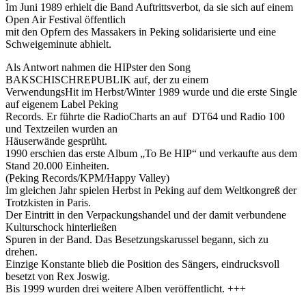
Im Juni 1989 erhielt die Band Auftrittsverbot, da sie sich auf einem
Open Air Festival öffentlich
mit den Opfern des Massakers in Peking solidarisierte und eine
Schweigeminute abhielt.
Als Antwort nahmen die HIPster den Song
BAKSCHISCHREPUBLIK auf, der zu einem
VerwendungsHit im Herbst/Winter 1989 wurde und die erste Single
auf eigenem Label Peking
Records. Er führte die RadioCharts an auf DT64 und Radio 100
und Textzeilen wurden an
Häuserwände gesprüht.
1990 erschien das erste Album „To Be HIP“ und verkaufte aus dem
Stand 20.000 Einheiten.
(Peking Records/KPM/Happy Valley)
Im gleichen Jahr spielen Herbst in Peking auf dem Weltkongreß der
Trotzkisten in Paris.
Der Eintritt in den Verpackungshandel und der damit verbundene
Kulturschock hinterließen
Spuren in der Band. Das Besetzungskarussel begann, sich zu
drehen.
Einzige Konstante blieb die Position des Sängers, eindrucksvoll
besetzt von Rex Joswig.
Bis 1999 wurden drei weitere Alben veröffentlicht. +++