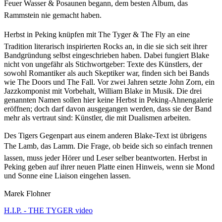
Feuer Wasser & Posaunen begann, dem besten Album, das
Rammstein nie gemacht haben.
Herbst in Peking knüpfen mit The Tyger & The Fly an eine
Tradition literarisch inspirierten Rocks an, in die sie sich seit ihrer
Bandgründung selbst eingeschrieben haben. Dabei fungiert Blake
nicht von ungefähr als Stichwortgeber: Texte des Künstlers, der
sowohl Romantiker als auch Skeptiker war, finden sich bei Bands
wie The Doors und The Fall. Vor zwei Jahren setzte John Zorn, ein
Jazzkomponist mit Vorbehalt, William Blake in Musik. Die drei
genannten Namen sollen hier keine Herbst in Peking-Ahnengalerie
eröffnen; doch darf davon ausgegangen werden, dass sie der Band
mehr als vertraut sind: Künstler, die mit Dualismen arbeiten.
Des Tigers Gegenpart aus einem anderen Blake-Text ist übrigens
The Lamb, das Lamm. Die Frage, ob beide sich so einfach trennen
lassen, muss jeder Hörer und Leser selber beantworten. Herbst in
Peking geben auf ihrer neuen Platte einen Hinweis, wenn sie Mond
und Sonne eine Liaison eingehen lassen.
Marek Flohner
H.I.P. - THE TYGER video