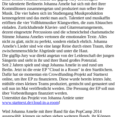
Die talentierte Berlinerin Johanna Amelie hat sich mit drei ihrer
Kommilitonen zusammengetan und produziert nun selber ihre
Musik. Die vier haben sich im Studiengang Musikproduktion
kennengelernt und das merkt man auch. Talentiert und musikaffin
eröffnen die vier Vollblutmusiker Klangwelten, die zum Abtauchen
einladen. Zurückhaltende Klavier- und Gitarrenarrangements,
dezent eingesetzte Percussions und die schmeichelnd charismatische
Stimme Johanna Amelies vertonen die emotionalen Texte. Alles
nicht zu glatt, nicht zu perfekt, sondern einfach ehrlich. Johanna
Amelie's Lieder sind wie eine lange Reise durch einen Traum, über
zwischenmenschliche Abgründe und unter die Haut.
Die gigflip-Jury war direkt angetan von der Leidenschaft der jungen
Sängerin und sieht in ihr und ihrer Band großes Potenzial.
Seit 2 Jahren spielt und singt Johanna Amelie in und rund um
Berlin. Jetzt ist die erste EP "Cloud in a Room" in den Startlöchern.
Dafür hat sie momentan ein Crowdfunding-Projekt auf Startnext
online, um ihre EP zu finanzieren. Diese wurde bereits letztes Jahr,
mithilfe eines kleinen Teams produziert, gemischt und gemastert und
soll nun im Mai veröffentlicht werden. Die Pressung der EP soll nun
über Vorbestellungen finanziert werden.
Unterstützt das Projekt von Johanna Amleie unter
www.startnext.de/cloud-in-a-room
!
Wird Johanna Amelie mit ihrer Band für das PopCamp 2014
ausgewählt, können sie neben sieben weiteren Bands, ihr Können