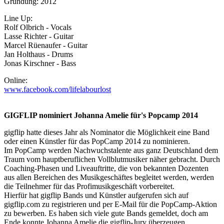
Gründung: 2012
Line Up:
Rolf Olbrich - Vocals
Lasse Richter - Guitar
Marcel Rüenaufer - Guitar
Jan Holthaus - Drums
Jonas Kirschner - Bass
Online:
www.facebook.com/lifelabourlost
GIGFLIP nominiert Johanna Amelie für's Popcamp 2014
gigflip hatte dieses Jahr als Nominator die Möglichkeit eine Band
oder einen Künstler für das PopCamp 2014 zu nominieren.
Im PopCamp werden Nachwuchstalente aus ganz Deutschland dem
Traum vom hauptberuflichen Vollblutmusiker näher gebracht. Durch
Coaching-Phasen und Liveauftritte, die von bekannten Dozenten
aus allen Bereichen des Musikgeschäftes begleitet werden, werden
die Teilnehmer für das Profimusikgeschäft vorbereitet.
Hierfür hat gigflip Bands und Künstler aufgerufen sich auf
gigflip.com zu registrieren und per E-Mail für die PopCamp-Aktion
zu bewerben. Es haben sich viele gute Bands gemeldet, doch am
Ende konnte Johanna Amelie die gigflip-Jury überzeugen.