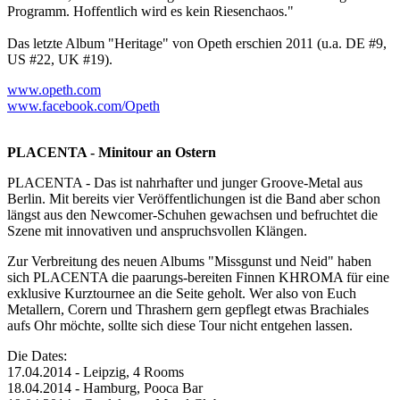
Programm. Hoffentlich wird es kein Riesenchaos."
Das letzte Album "Heritage" von Opeth erschien 2011 (u.a. DE #9,
US #22, UK #19).
www.opeth.com
www.facebook.com/Opeth
PLACENTA - Minitour an Ostern
PLACENTA - Das ist nahrhafter und junger Groove-Metal aus
Berlin. Mit bereits vier Veröffentlichungen ist die Band aber schon
längst aus den Newcomer-Schuhen gewachsen und befruchtet die
Szene mit innovativen und anspruchsvollen Klängen.
Zur Verbreitung des neuen Albums "Missgunst und Neid" haben
sich PLACENTA die paarungs-bereiten Finnen KHROMA für eine
exklusive Kurztournee an die Seite geholt. Wer also von Euch
Metallern, Corern und Thrashern gern gepflegt etwas Brachiales
aufs Ohr möchte, sollte sich diese Tour nicht entgehen lassen.
Die Dates:
17.04.2014 - Leipzig, 4 Rooms
18.04.2014 - Hamburg, Pooca Bar