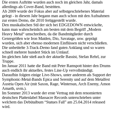
Die ersten Auftritte wurden auch noch im gleichen Jahr, damals
allerdings als Cover-Band, bestritten.
Ab 2009 wurde der Fokus aber auf selbstgeschriebenes Material
gelegt - in diesem Jahr begann man auch schon mit den Aufnahmen
zur ersten Demo, die 2010 fertiggestellt wurde.
Den musikalischen Stil der sich bei EDGEDOWN entwickelte,
kann man wahrscheinlich am besten mit dem Begriff „Modern
Heavy Metal“ umschreiben, da die Bandmitglieder durch
Genregrößen wie Iron Maiden, Dio, Savatage, usw. geprägt
wurden, sich aber ebenso modernen Einflüssen nicht verschließen.
Die unbetitelte 3-Track-Demo fand guten Anklang und so waren
schnell mehrere hundert Stück im Umlauf.
Im gleichen Jahr stieß auch der aktuelle Bassist, Stefan Rehrl, zur
Truppe.
Im Januar 2011 hatte die Band mit Peter Ramspott hinter den Drums
auch endlich ihr aktuelles, festes Line-Up vervollständigt.
Daraufhin folgten einige Live-Shows, unter anderem als Support der
Symphonic-Metal-Bands Epica und Serenity und auf dem Metalfest
Austria Open Air (mit Saxon, Rage, Wintersun, Arch Enemy, Amon
Amarth, uvm.).
Im Sommer 2013 wurde der erste Vertrag mit dem renomierten
deutschen Plattenlabel Massacre Records unterschrieben unter
welchem das Debütalbum “Statues Fall” am 25.04.2014 released
wird.