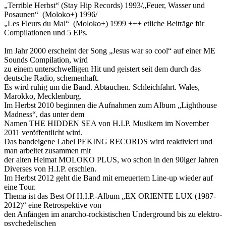
„Terrible Herbst“ (Stay Hip Records) 1993/„Feuer, Wasser und
Posaunen“ (Moloko+) 1996/
„Les Fleurs du Mal“ (Moloko+) 1999 +++ etliche Beiträge für
Compilationen und 5 EPs.
Im Jahr 2000 erscheint der Song „Jesus war so cool“ auf einer ME
Sounds Compilation, wird
zu einem unterschwelligen Hit und geistert seit dem durch das
deutsche Radio, schemenhaft.
Es wird ruhig um die Band. Abtauchen. Schleichfahrt. Wales,
Marokko, Mecklenburg.
Im Herbst 2010 beginnen die Aufnahmen zum Album „Lighthouse
Madness“, das unter dem
Namen THE HIDDEN SEA von H.I.P. Musikern im November
2011 veröffentlicht wird.
Das bandeigene Label PEKING RECORDS wird reaktiviert und
man arbeitet zusammen mit
der alten Heimat MOLOKO PLUS, wo schon in den 90iger Jahren
Diverses von H.I.P. erschien.
Im Herbst 2012 geht die Band mit erneuertem Line-up wieder auf
eine Tour.
Thema ist das Best Of H.I.P.-Album „EX ORIENTE LUX (1987-
2012)“ eine Retrospektive von
den Anfängen im anarcho-rockistischen Underground bis zu elektro-
psychedelischen