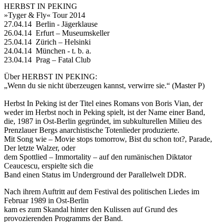
HERBST IN PEKING
»Tyger & Fly« Tour 2014
27.04.14 Berlin - Jägerklause
26.04.14 Erfurt – Museumskeller
25.04.14 Zürich – Helsinki
24.04.14 München - t. b. a.
23.04.14 Prag – Fatal Club
Über HERBST IN PEKING:
„Wenn du sie nicht überzeugen kannst, verwirre sie.“ (Master P)
Herbst In Peking ist der Titel eines Romans von Boris Vian, der
weder im Herbst noch in Peking spielt, ist der Name einer Band,
die, 1987 in Ost-Berlin gegründet, im subkulturellen Milieu des
Prenzlauer Bergs anarchistische Totenlieder produzierte.
Mit Song wie – Movie stops tomorrow, Bist du schon tot?, Parade,
Der letzte Walzer, oder
dem Spottlied – Immortality – auf den rumänischen Diktator
Ceaucescu, erspielte sich die
Band einen Status im Underground der Parallelwelt DDR.
Nach ihrem Auftritt auf dem Festival des politischen Liedes im
Februar 1989 in Ost-Berlin
kam es zum Skandal hinter den Kulissen auf Grund des
provozierenden Programms der Band.