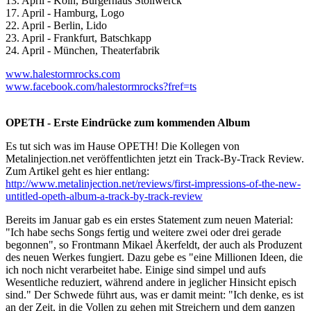
13. April - Köln, Bürgerhaus Stollwerck
17. April - Hamburg, Logo
22. April - Berlin, Lido
23. April - Frankfurt, Batschkapp
24. April - München, Theaterfabrik
www.halestormrocks.com
www.facebook.com/halestormrocks?fref=ts
OPETH - Erste Eindrücke zum kommenden Album
Es tut sich was im Hause OPETH! Die Kollegen von
Metalinjection.net veröffentlichten jetzt ein Track-By-Track Review.
Zum Artikel geht es hier entlang:
http://www.metalinjection.net/reviews/first-impressions-of-the-new-
untitled-opeth-album-a-track-by-track-review
Bereits im Januar gab es ein erstes Statement zum neuen Material:
"Ich habe sechs Songs fertig und weitere zwei oder drei gerade
begonnen", so Frontmann Mikael Åkerfeldt, der auch als Produzent
des neuen Werkes fungiert. Dazu gebe es "eine Millionen Ideen, die
ich noch nicht verarbeitet habe. Einige sind simpel und aufs
Wesentliche reduziert, während andere in jeglicher Hinsicht episch
sind." Der Schwede führt aus, was er damit meint: "Ich denke, es ist
an der Zeit, in die Vollen zu gehen mit Streichern und dem ganzen