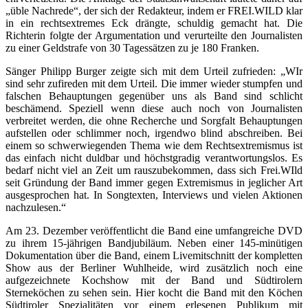
„üble Nachrede“, der sich der Redakteur, indem er FREI.WILD klar
in ein rechtsextremes Eck drängte, schuldig gemacht hat. Die
Richterin folgte der Argumentation und verurteilte den Journalisten
zu einer Geldstrafe von 30 Tagessätzen zu je 180 Franken.
Sänger Philipp Burger zeigte sich mit dem Urteil zufrieden: „WIr
sind sehr zufireden mit dem Urteil. Die immer wieder stumpfen und
falschen Behauptungen gegenüber uns als Band sind schlicht
beschämend. Speziell wenn diese auch noch von Journalisten
verbreitet werden, die ohne Recherche und Sorgfalt Behauptungen
aufstellen oder schlimmer noch, irgendwo blind abschreiben. Bei
einem so schwerwiegenden Thema wie dem Rechtsextremismus ist
das einfach nicht duldbar und höchstgradig verantwortungslos. Es
bedarf nicht viel an Zeit um rauszubekommen, dass sich Frei.WIld
seit Gründung der Band immer gegen Extremismus in jeglicher Art
ausgesprochen hat. In Songtexten, Interviews und vielen Aktionen
nachzulesen.“
Am 23. Dezember veröffentlicht die Band eine umfangreiche DVD
zu ihrem 15-jährigen Bandjubiläum. Neben einer 145-minütigen
Dokumentation über die Band, einem Livemitschnitt der kompletten
Show aus der Berliner Wuhlheide, wird zusätzlich noch eine
aufgezeichnete Kochshow mit der Band und Südtirolern
Sterneköchen zu sehen sein. Hier kocht die Band mit den Köchen
Südtiroler Spezialitäten vor einem erlesenen Publikum mit