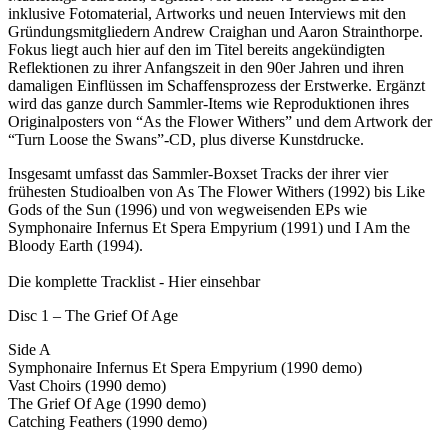
inklusive Fotomaterial, Artworks und neuen Interviews mit den
Gründungsmitgliedern Andrew Craighan und Aaron Strainthorpe.
Fokus liegt auch hier auf den im Titel bereits angekündigten
Reflektionen zu ihrer Anfangszeit in den 90er Jahren und ihren
damaligen Einflüssen im Schaffensprozess der Erstwerke. Ergänzt
wird das ganze durch Sammler-Items wie Reproduktionen ihres
Originalposters von “As the Flower Withers” und dem Artwork der
“Turn Loose the Swans”-CD, plus diverse Kunstdrucke.
Insgesamt umfasst das Sammler-Boxset Tracks der ihrer vier
frühesten Studioalben von As The Flower Withers (1992) bis Like
Gods of the Sun (1996) und von wegweisenden EPs wie
Symphonaire Infernus Et Spera Empyrium (1991) und I Am the
Bloody Earth (1994).
Die komplette Tracklist - Hier einsehbar
Disc 1 – The Grief Of Age
Side A
Symphonaire Infernus Et Spera Empyrium (1990 demo)
Vast Choirs (1990 demo)
The Grief Of Age (1990 demo)
Catching Feathers (1990 demo)