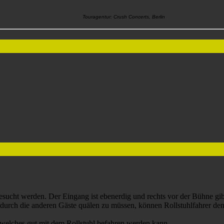
Touragentur: Crush Concerts,
Berlin
ucht werden. Der Eingang ist ebenerdig und rechts vor der Bühne gibt
ht durch die anderen Gäste quälen zu müssen, können Rollstuhlfahrer d
 welches gut mit dem Rollstuhl befahren werden kann.