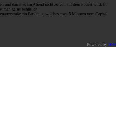
mmen und damit es am Abend nicht zu voll auf dem Podest wird. Ihr
t man gerne behilflich.
lumenauerstraße ein Parkhaus, welches etwa 5 Minuten vom Capitol
Powered by
JEM