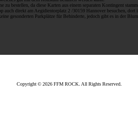
otline zu bestellen, da diese Karten aus einem separaten Kontingent sta
op auch direkt am Aegidientorplatz 2 /30159 Hannover besuchen, dort is
s keine gesonderten Parkplätze für Behinderte, jedoch gibt es in der B
Copyright © 2026 FFM ROCK. All Rights Reserved.