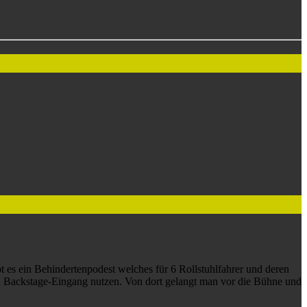
 es ein Behindertenpodest welches für 6 Rollstuhlfahrer und deren
en Backstage-Eingang nutzen. Von dort gelangt man vor die Bühne und