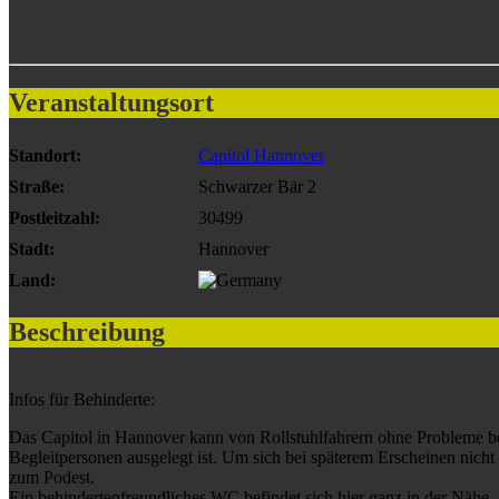
Veranstaltungsort
Standort:
Capitol Hannover
Straße:
Schwarzer Bär 2
Postleitzahl:
30499
Stadt:
Hannover
Land:
Beschreibung
Infos für Behinderte:
Das Capitol in Hannover kann von Rollstuhlfahrern ohne Probleme bes
Begleitpersonen ausgelegt ist. Um sich bei späterem Erscheinen nic
zum Podest.
Ein behindertenfreundliches WC befindet sich hier ganz in der Nähe,