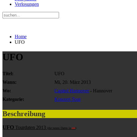
Verlosungen
Home
UFO
UFO
Titel:
UFO
Wann:
Mi, 20. März 2013
Wo:
Capitol Hannover
- Hannover
Kategorie:
Konzert-Tour
Beschreibung
UFO
Tourdaten 2013
(die neuen Daten in
rot
)