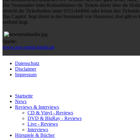
Der Veranstalter bittet Rollstuhlfahrer die Tickets direkt über die H
erreicht die Tickethotline unter 0511/444066 oder könnt den Ticketsh
Das Capitol liegt direkt in der Innenstadt von Hannover, dort gibt e
entfernt liegt.
Quelle:
www.new-metal-media.de
Datenschutz
Disclaimer
Impressum
Startseite
News
Reviews & Interviews
CD & Vinyl - Reviews
DVD & BluRay - Reviews
Live - Reviews
Interviews
Hörspiele & Bücher