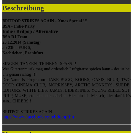
Beschreibung
BRITPOP STRIKES AGAIN - Xmas Special !!!
BSA - Indie-Party
Indie / Britpop / Alternative
BSA DJ Team
25.12.2014 (Samstag)
ab 23h - EUR 5,-
Nachtleben, Frankfurt
SINGEN, TANZEN, TRINKEN, SPASS !!
Wer Gitarrenmusik mag und ordentlich Luftgitarre spielen kann - der ist bei
uns genau richtig !!!
Der Name ist Programm...JAKE BUGG, KOOKS, OASIS, BLUR, TWO
DOOR CINEMA CLUB, MORRISSEY, ARCTIC MONKEYS, SUEDE,
EDITORS, WHITE LIES, JAMES, LIBERTINES, YOUNG REBEL SET,
PULP, MUSE, etc. sind hier daheim. Hier bin ich Mensch, hier darf ich's
sein...CHEERS !
BRITPOP STRIKES AGAIN
https://www.facebook.com/britpopffm