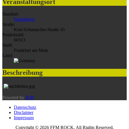
Veranstaltungsort
Standort:
Nachtleben
Straße:
Kurt-Schumacher-Straße 45
Postleitzahl:
60313
Stadt:
Frankfurt am Main
Land:
Beschreibung
Powered by
JEM
Datenschutz
Disclaimer
Impressum
Copyright © 2026 FFM ROCK. All Rights Reserved.