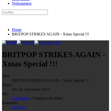
Verlosungen
Home
BRITPOP STRIKES AGAIN - Xmas Special !!!
BRITPOP STRIKES AGAIN -
Xmas Special !!!
Titel:
BRITPOP STRIKES AGAIN - Xmas Special !!!
Wann:
Do, 25. Dezember 2014
Wo:
Nachtleben
- Frankfurt am Main
Kategorie:
DJ Party