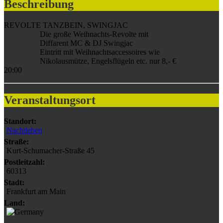
Beschreibung
REVOLTE TANZBEIN, SWINGJAC
Die große Weihnachts-Revolte mit
Diffarent MC & DJ Swingjac
Eintritt mit Weihnachtsaccessoires wie
Nikolausmütze, Engelsflügeln etc. nur 8,- €
20:00
Veranstaltungsort
Standort:
Nachtleben
Straße:
Kurt-Schumacher-Straße 45
Postleitzahl:
60313
Stadt:
Frankfurt am Main
Land: