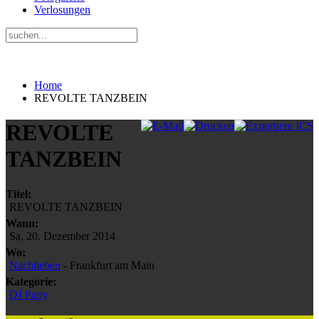
Verlosungen
Home
REVOLTE TANZBEIN
REVOLTE
TANZBEIN
Titel:
REVOLTE TANZBEIN
Wann:
Sa, 20. Dezember 2014
Wo:
Nachtleben
- Frankfurt am Main
Kategorie:
DJ Party