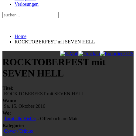
Verlosungen
Home
ROCKTOBERFEST mit SEVEN HELL
ROCKTOBERFEST mit
SEVEN HELL
Titel:
ROCKTOBERFEST mit SEVEN HELL
Wann:
Sa, 15. Oktober 2016
Wo:
Turnhalle Bieber
- Offenbach am Main
Kategorie:
Cover / Tribute