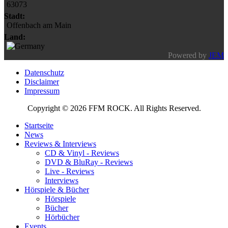
63073
Stadt:
Offenbach am Main
Land:
Powered by
JEM
Datenschutz
Disclaimer
Impressum
Copyright © 2026 FFM ROCK. All Rights Reserved.
Startseite
News
Reviews & Interviews
CD & Vinyl - Reviews
DVD & BluRay - Reviews
Live - Reviews
Interviews
Hörspiele & Bücher
Hörspiele
Bücher
Hörbücher
Events