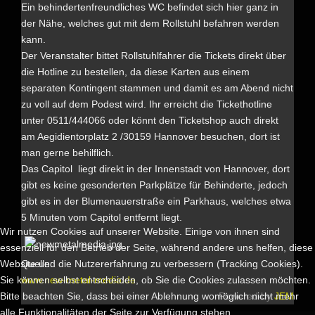
Ein behindertenfreundliches WC befindet sich hier ganz in
der Nähe, welches gut mit dem Rollstuhl befahren werden
kann.
Der Veranstalter bittet Rollstuhlfahrer die Tickets direkt über
die Hotline zu bestellen, da diese Karten aus einem
separaten Kontingent stammen und damit es am Abend nicht
zu voll auf dem Podest wird. Ihr erreicht die Tickethotline
unter 0511/444066 oder könnt den Ticketshop auch direkt
am Aegidientorplatz 2 /30159 Hannover besuchen, dort ist
man gerne behilflich.
Das Capitol liegt direkt in der Innenstadt von Hannover, dort
gibt es keine gesonderten Parkplätze für Behinderte, jedoch
gibt es in der Blumenauerstraße ein Parkhaus, welches etwa
5 Minuten vom Capitol entfernt liegt.
Wir nutzen Cookies auf unserer Website. Einige von ihnen sind
essenziell für den Betrieb der Seite, während andere uns helfen, diese
Quelle:
Website und die Nutzererfahrung zu verbessern (Tracking Cookies).
www.new-metal-media.de
Sie können selbst entscheiden, ob Sie die Cookies zulassen möchten.
Powered by
JEM
Bitte beachten Sie, dass bei einer Ablehnung womöglich nicht mehr
alle Funktionalitäten der Seite zur Verfügung stehen.