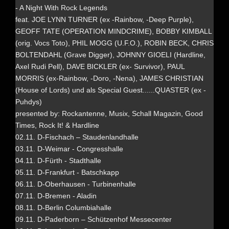
- A Night With Rock Legends
feat. JOE LYNN TURNER (ex -Rainbow, -Deep Purple),
GEOFF TATE (OPERATION MINDCRIME), BOBBY KIMBALL
(orig. Vocs Toto), PHIL MOGG (U.F.O.), ROBIN BECK, CHRIS
BOLTENDAHL (Grave Digger), JOHNNY GIOELI (Hardline,
Axel Rudi Pell), DAVE BICKLER (ex- Survivor), PAUL
MORRIS (ex-Rainbow, -Doro, -Nena), JAMES CHRISTIAN
(House of Lords) und als Special Guest......QUASTER (ex -
Puhdys)
presented by: Rockantenne, Musix, Schall Magazin, Good
Times, Rock It! & Hardline
02.11. D-Fischach – Staudenlandhalle
03.11. D-Weimar - Congresshalle
04.11. D-Fürth - Stadthalle
05.11. D-Frankfurt - Batschkapp
06.11. D-Oberhausen - Turbinenhalle
07.11. D-Bremen - Aladin
08.11. D-Berlin Columbiahalle
09.11. D-Paderborn – Schützenhof Messecenter