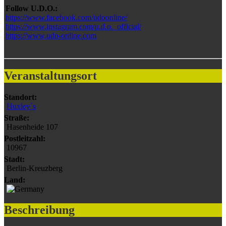
Follow U.D.O.:
https://www.facebook.com/udoonline/
https://www.instagram.com/u.d.o._official/
https://www.udo-online.com
Veranstaltungsort
Standort:
Huxley`s
Straße:
Hasenheide 107
Postleitzahl:
10967
Stadt:
Berlin-Kreuzberg
Land:
Beschreibung