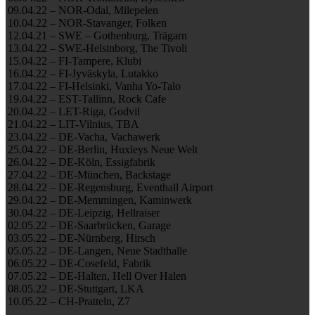
09.04.22 – NOR-Odal, Milepelen
10.04.22 – NOR-Stavanger, Folken
12.04.21 – SWE – Gothenburg, Trägarn
13.04.22 – SWE-Helsinborg, The Tivoli
15.04.22 – FI-Tampere, Klubi
16.04.22 – FI-Jyväskyla, Lutakko
17.04.22 – FI-Helsinki, Vanha Yo-Talo
19.04.22 – EST-Tallinn, Rock Cafe
20.04.22 – LET-Riga, Godvil
21.04.22 – LIT-Vilnius, TBA
23.04.22 – DE-Vacha, Vachawerk
25.04.22 – DE-Berlin, Huxleys Neue Welt
26.04.22 – DE-Köln, Essigfabrik
27.04.22 – DE-München, Backstage
28.04.22 – DE-Regensburg, Eventhall Airport
29.04.22 – DE-Memmingen, Kaminwerk
30.04.22 – DE-Leipzig, Hellraiser
02.05.22 – DE-Saarbrücken, Garage
03.05.22 – DE-Nürnberg, Hirsch
05.05.22 – DE-Langen, Neue Stadthalle
06.05.22 – DE-Cosefeld, Fabrik
07.05.22 – DE-Halten, Hell Over Halen
08.05.22 – DE-Stuttgart, LKA
10.05.22 – CH-Pratteln, Z7