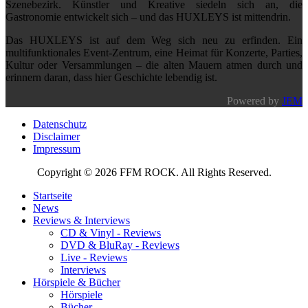
Szenebezirk. Künstler und Kreative siedeln sich an, die
Gastronomie entwickelt sich – und das HUXLEYS ist mittendrin.
Das HUXLEYS ist auf dem Weg sich neu zu erfinden. Ein
multifunktionales Event-Zentrum, eine Heimat für Konzerte, Parties,
Kultur oder Versammlungen – die alten Mauern atmen durch und
erinnern daran, dass hier Geschichte lebendig ist.
Powered by
JEM
Datenschutz
Disclaimer
Impressum
Copyright © 2026 FFM ROCK. All Rights Reserved.
Startseite
News
Reviews & Interviews
CD & Vinyl - Reviews
DVD & BluRay - Reviews
Live - Reviews
Interviews
Hörspiele & Bücher
Hörspiele
Bücher