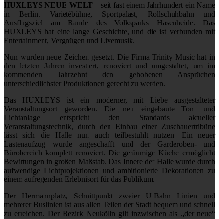
HUXLEYS NEUE WELT
– seit fast einem Jahrhundert ein Name
in Berlin. Varietébühne, Sportpalast, Rollschuhbahn und
Ausflugsziel am Rande des Volksparks Hasenheide. Das
HUXLEYS hat eine lange Geschichte, und die ist verbunden mit
Entertainment, Vergnügen und Livemusik.
Nun wurden neue Zeichen gesetzt. Die Firma Trinity Music hat in
den letzten Jahren investiert, renoviert und umgestaltet, um im
kommenden Jahrzehnt den gehobenen Ansprüchen
unterschiedlichster Produktionen gerecht zu werden.
Das HUXLEYS ist ein moderner, mit Liebe ausgestalteter
Veranstaltungsort geworden. Die neu eingebaute Ton- und
Lichtanlage entspricht den Standards aktueller
Veranstaltungstechnik, durch den Einbau einer Zuschauertribüne
lässt sich die Halle nun auch teilbestuhlt nutzen. Ein neuer
Lastenaufzug wurde angeschafft und der Garderoben- und
Bürobereich komplett renoviert. Die geräumige Küche ermöglicht
Bewirtungen in großen Maßstab. Das Innere der Halle wurde durch
aufwendige Lichtprojektionen und ambitionierte Dekorationen zu
einem aufregenden Erlebnisort für das Publikum.
Der Hermannplatz, Schnittpunkt zweier U-Bahn Linien und
mehrerer Buslinien ist aus allen Teilen der Stadt bequem und schnell
zu erreichen. Der Bezirk Neukölln gilt inzwischen als „der neue“