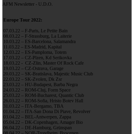
AFM Newsletter - U.D.O.
Europe Tour 2022:
07.03.22 – F-Paris, Le Petite Bain
08.03.22 – F-Strassburg, La Laiterie
10.03.22 – ES-Barcelona, Salamandra
11.03.22 – ES-Madrid, Kapital
12.03.22 – ES-Pamploma, Totem
17.03.22 – CZ-Plzen, Kd Serikovka
18.03.22 - CZ-Zlin, Master Of Rock Cafe
19.03.22 – CZ-Ostrava, Garage
20.03.22 – SK-Bratislava, Majestic Music Club
22.03.22 – SK-Zvolen, Dk Zsr
23.03.22 – HU-Budapest, Barba Negra
24.03.22 – ROM-Cluj, Form Space
25.03.22 – ROM-Bucharest, Quantic Club
26.03.22 – ROM-Sofia, Hristo Botev Hall
31.03.22 – ITA-Bergamo, TBA
01.04.22 – ITA-San Dona Di Piave, Revolver
03.04.22 – BEL-Antwerpen, Zappa
05.04.22 – DK-Copenhagen, Amager Bio
06.04.22 – DE-Hamburg, Grünspan
08.04.22 – NOR-Trondheim, Byscenen