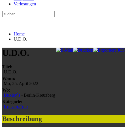
Verlosungen
Home
U.D.O.
U.D.O.
Titel:
U.D.O.
Wann:
Mo, 25. April 2022
Wo:
Huxley`s
- Berlin-Kreuzberg
Kategorie:
Konzert-Tour
Beschreibung