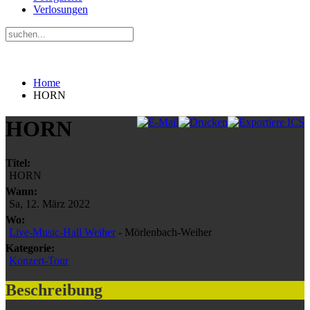
Verlosungen
Home
HORN
HORN
Titel:
HORN
Wann:
Sa, 12. März 2022
Wo:
Live-Music-Hall Weiher
- Mörlenbach-Weiher
Kategorie:
Konzert-Tour
Beschreibung