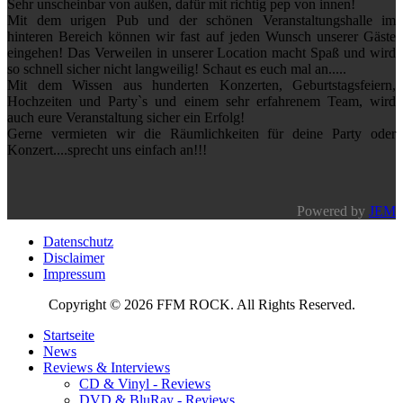
Sehr unscheinbar von außen, dafür mit richtig pep von innen!
Mit dem urigen Pub und der schönen Veranstaltungshalle im
hinteren Bereich können wir fast auf jeden Wunsch unserer Gäste
eingehen! Das Verweilen in unserer Location macht Spaß und wird
so schnell sicher nicht langweilig! Schaut es euch mal an.....
Mit dem Wissen aus hunderten Konzerten, Geburtstagsfeiern,
Hochzeiten und Party`s und einem sehr erfahrenem Team, wird
auch eure Veranstaltung sicher ein Erfolg!
Gerne vermieten wir die Räumlichkeiten für deine Party oder
Konzert....sprecht uns einfach an!!!
Powered by
JEM
Datenschutz
Disclaimer
Impressum
Copyright © 2026 FFM ROCK. All Rights Reserved.
Startseite
News
Reviews & Interviews
CD & Vinyl - Reviews
DVD & BluRay - Reviews