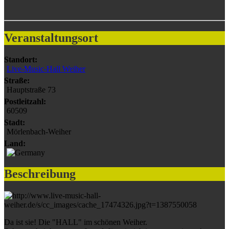
Veranstaltungsort
Standort:
Live-Music-Hall Weiher
Straße:
Hauptstraße 73
Postleitzahl:
60509
Stadt:
Mörlenbach-Weiher
Land:
Beschreibung
Da ist sie! Die "HALL" im schönen Weiher.