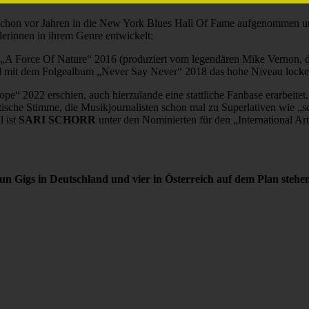
de schon vor Jahren in die New York Blues Hall Of Fame aufgenommen 
erinnen in ihrem Genre entwickelt:
m „A Force Of Nature“ 2016 (produziert vom legendären Mike Vernon, d
und mit dem Folgealbum „Never Say Never“ 2018 das hohe Niveau locker
pe“ 2022 erschien, auch hierzulande eine stattliche Fanbase erarbeitet.
stische Stimme, die Musikjournalisten schon mal zu Superlativen wie „
l ist
SARI SCHORR
unter den Nominierten für den „International Ar
n Gigs in Deutschland und vier in Österreich auf dem Plan steh