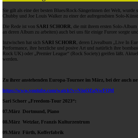
Sie gilt als eine der besten Blues/Rock-Sängerinnen der Welt, wur
Chubby und Joe Louis Walker zu einer der aufregendsten Solo-Künstl
Die Rede ist von
SARI SCHORR
, die mit ihrem ersten Solo-Albu
an deren Album zu arbeiten) auch bei uns für einige Furore sorgte 
Inzwischen hat sich
SARI SCHORR
, deren Livealbum „Live In Euro
Performance, ihre herzliche und posive Art und natürlich ihre bomba
Rock UK) oder „Premier League“ (Rock Society) greifen läßt. Aktuel
werden.
Zu ihrer anstehenden Europa-Tournee im März, bei der auch neu
https://www.youtube.com/watch?v=NjnQZpNwFQM
Sari Schorr „Freedom-Tour 2023“:
07.März Dortmund, Piano
08.März Wetzlar, Franzis Kulturzentrum
09.März Fürth, Kofferfabrik