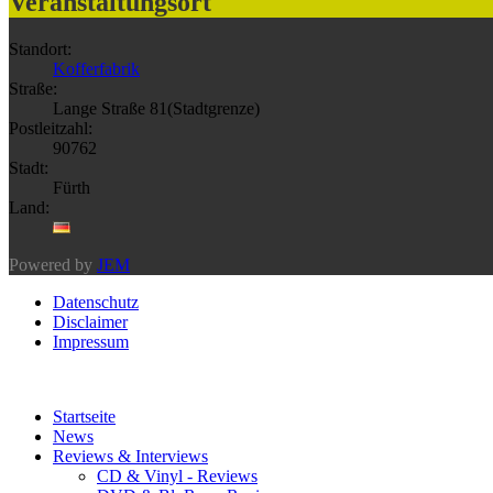
Veranstaltungsort
Standort:
Kofferfabrik
Straße:
Lange Straße 81(Stadtgrenze)
Postleitzahl:
90762
Stadt:
Fürth
Land:
Powered by
JEM
Datenschutz
Disclaimer
Impressum
Startseite
News
Reviews & Interviews
CD & Vinyl - Reviews