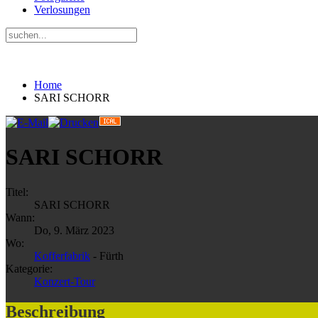
Verlosungen
Home
SARI SCHORR
SARI SCHORR
Titel:
SARI SCHORR
Wann:
Do, 9. März 2023
Wo:
Kofferfabrik
- Fürth
Kategorie:
Konzert-Tour
Beschreibung