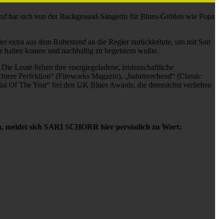
und hat sich von der Background-Sängerin für Blues-Größen wie Popa
er extra aus dem Ruhestand an die Regler zurückkehrte, um mit Sari
 halten konnte und nachhaltig zu begeistern wußte.
 Die Leute lieben ihre energiegeladene, leidenschaftliche
schiere Perfektion“ (Fireworks Magazin), „bahnbrechend“ (Classic
tist Of The Year“ bei den UK Blues Awards, die demnächst verliehen
en, meldet sich SARI SCHORR hier persönlich zu Wort: