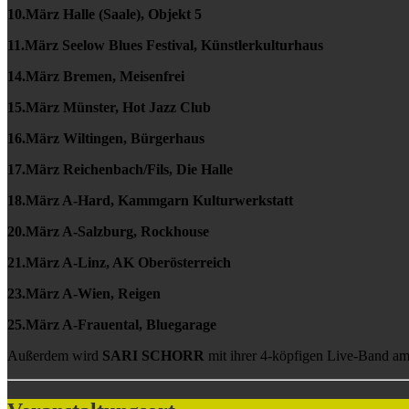
10.März Halle (Saale), Objekt 5
11.März Seelow Blues Festival, Künstlerkulturhaus
14.März Bremen, Meisenfrei
15.März Münster, Hot Jazz Club
16.März Wiltingen, Bürgerhaus
17.März Reichenbach/Fils, Die Halle
18.März A-Hard, Kammgarn Kulturwerkstatt
20.März A-Salzburg, Rockhouse
21.März A-Linz, AK Oberösterreich
23.März A-Wien, Reigen
25.März A-Frauental, Bluegarage
Außerdem wird
SARI SCHORR
mit ihrer 4-köpfigen Live-Band a