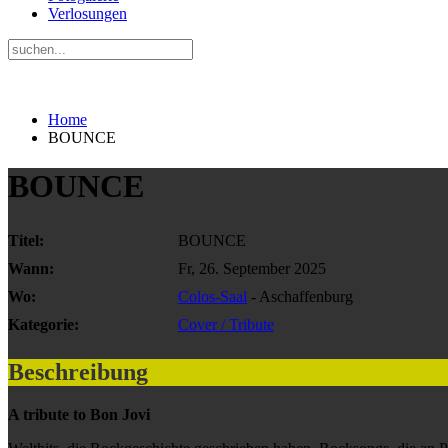
Verlosungen
Home
BOUNCE
BOUNCE
Titel:
BOUNCE
Wann:
Fr, 26. September 2025
Wo:
Colos-Saal
- Aschaffenburg
Kategorie:
Cover / Tribute
Beschreibung
A tribute to Bon Jovi