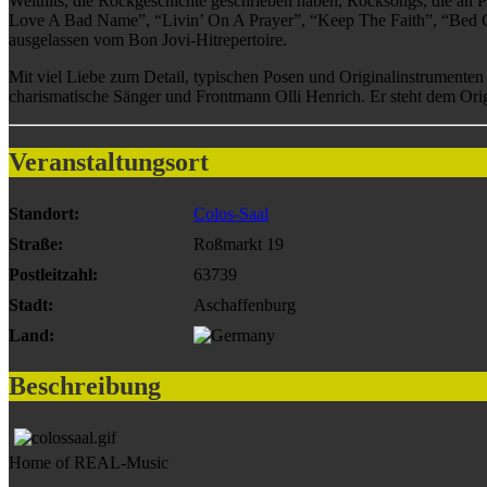
Welthits, die Rockgeschichte geschrieben haben, Rocksongs, die an
Love A Bad Name”, “Livin’ On A Prayer”, “Keep The Faith”, “Bed O
ausgelassen vom Bon Jovi-Hitrepertoire.
Mit viel Liebe zum Detail, typischen Posen und Originalinstrumenten
charismatische Sänger und Frontmann Olli Henrich. Er steht dem Orig
Veranstaltungsort
Standort:
Colos-Saal
Straße:
Roßmarkt 19
Postleitzahl:
63739
Stadt:
Aschaffenburg
Land:
Beschreibung
Home of REAL-Music