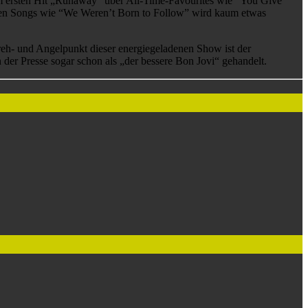
m ersten Hit „Runaway“ über All-Time-Favourites wie “You Give
eren Songs wie “We Weren’t Born to Follow” wird kaum etwas
reh- und Angelpunkt dieser energiegeladenen Show ist der
der Presse sogar schon als „der bessere Bon Jovi“ gehandelt.