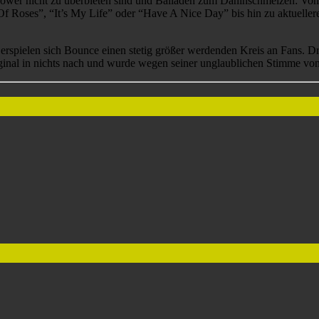
 Power nicht zu überbieten sind und Balladen zum Dahinschmelzen: Vo
f Roses”, “It’s My Life” oder “Have A Nice Day” bis hin zu aktuell
 erspielen sich Bounce einen stetig größer werdenden Kreis an Fans. D
inal in nichts nach und wurde wegen seiner unglaublichen Stimme von 