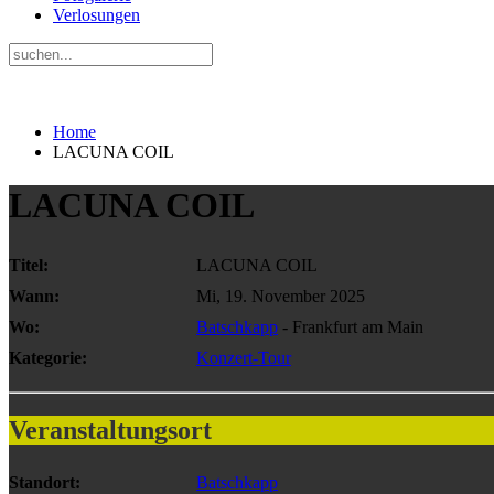
Verlosungen
Home
LACUNA COIL
LACUNA COIL
Titel:
LACUNA COIL
Wann:
Mi, 19. November 2025
Wo:
Batschkapp
- Frankfurt am Main
Kategorie:
Konzert-Tour
Veranstaltungsort
Standort:
Batschkapp