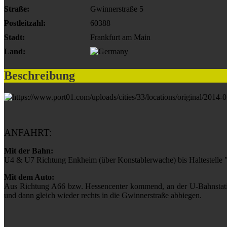
Straße:
Gwinnerstraße 5
Postleitzahl:
60388
Stadt:
Frankfurt am Main
Land:
Beschreibung
ANFAHRT:
Mit der Bahn:
U4 & U7 Richtung Enkheim (über Konstablerwache) bis Haltestelle 
Mit dem Auto:
Aus Richtung A66 bzw. Hessencenter kommend, an der U-Bahnstati
und dann gleich wieder rechts in die Gwinnerstraße abbiegen.