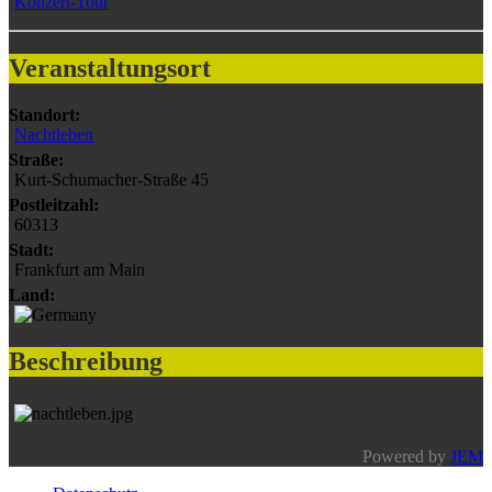
Konzert-Tour
Veranstaltungsort
Standort:
Nachtleben
Straße:
Kurt-Schumacher-Straße 45
Postleitzahl:
60313
Stadt:
Frankfurt am Main
Land:
Beschreibung
Powered by
JEM