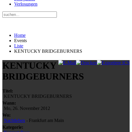
Verlosungen
Home
Events
Liste
KENTUCKY BRIDGEBURNERS
KENTUCKY
BRIDGEBURNERS
Titel:
KENTUCKY BRIDGEBURNERS
Wann:
Mo, 26. November 2012
Wo:
Nachtleben
- Frankfurt am Main
Kategorie: