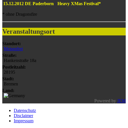
15.12.2012
DE
Paderborn
Heavy XMas Festival*
* ohne Dragonsfire
Veranstaltungsort
Standort:
Meisenfrei
Straße:
Hankenstraße 18a
Postleitzahl:
28195
Stadt:
Bremen
Land:
Powered by
JEM
Datenschutz
Disclaimer
Impressum