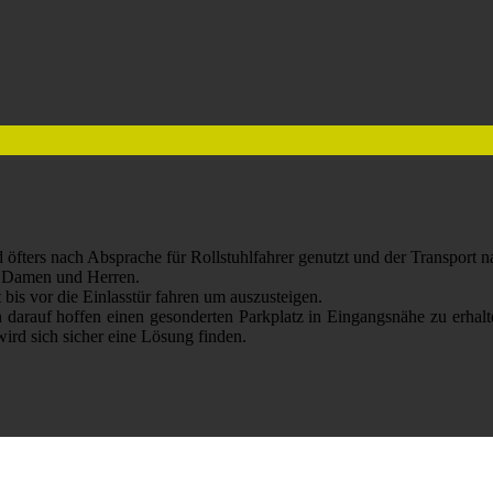
rd öfters nach Absprache für Rollstuhlfahrer genutzt und der Transport n
ür Damen und Herren.
bis vor die Einlasstür fahren um auszusteigen.
ann darauf hoffen einen gesonderten Parkplatz in Eingangsnähe zu erhal
ird sich sicher eine Lösung finden.