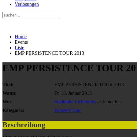
Verlosungen
Home
Events
Liste
EMP PERSISTENCE TOUR 2013
EMP PERSISTENCE TOUR 20
Titel:
EMP PERSISTENCE TOUR 2013
Wann:
Fr, 18. Januar 2013
Wo:
Stadthalle Lichtenfels
- Lichtenfels
Kategorie:
Konzert-Tour
Beschreibung