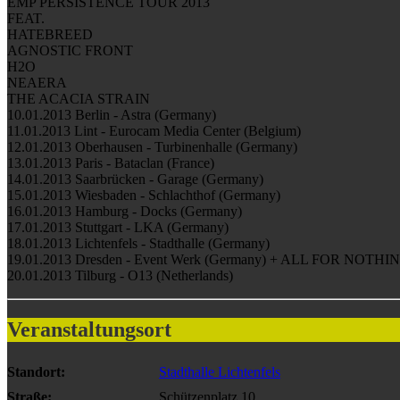
EMP PERSISTENCE TOUR 2013
FEAT.
HATEBREED
AGNOSTIC FRONT
H2O
NEAERA
THE ACACIA STRAIN
10.01.2013 Berlin - Astra (Germany)
11.01.2013 Lint - Eurocam Media Center (Belgium)
12.01.2013 Oberhausen - Turbinenhalle (Germany)
13.01.2013 Paris - Bataclan (France)
14.01.2013 Saarbrücken - Garage (Germany)
15.01.2013 Wiesbaden - Schlachthof (Germany)
16.01.2013 Hamburg - Docks (Germany)
17.01.2013 Stuttgart - LKA (Germany)
18.01.2013 Lichtenfels - Stadthalle (Germany)
19.01.2013 Dresden - Event Werk (Germany) + ALL FOR NOTHIN
20.01.2013 Tilburg - O13 (Netherlands)
Veranstaltungsort
Standort:
Stadthalle Lichtenfels
Straße:
Schützenplatz 10