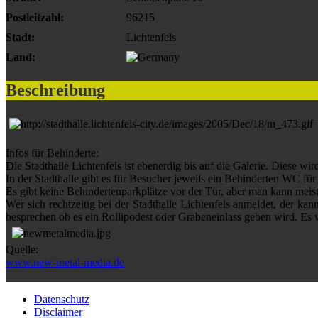
Postleitzahl:
96215
Stadt:
Lichtenfels
Land:
Beschreibung
Infos für Behinderte:
Die Stadthalle Lichtenfels ist ebenerdig bis auf die Galerie. Diese wi
In der Stadthalle gibt es für Besucher jeweils ein Behinderten WC f
Es gibt keine Behindertenparkplätze vor der Tür, aber man kann meist 
Wer sich rechtzeitig bei der Stadthalle Lichtenfels anmeldet, der k
besprechen ob es ein Rollipodest oder Grabeneinlass geben wird. Es w
Quelle:
www.new-metal-media.de
Datenschutz
Disclaimer