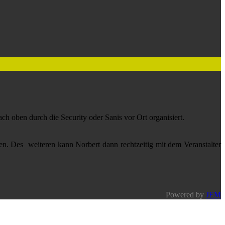
ach oben durch die Security oder Sanis vor Ort organisiert.
ten. Des weiteren kann Norbert dann rechtzeitig mit dem Veranstalter
Powered by
JEM