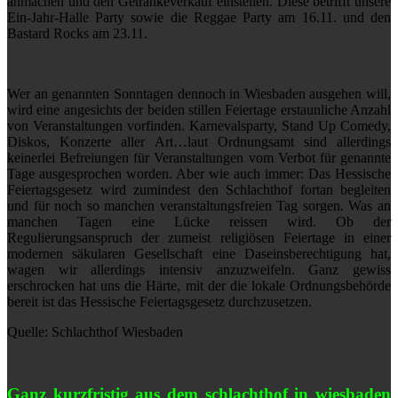
anmachen und den Getränkeverkauf einstellen. Diese betrifft unsere
Ein-Jahr-Halle Party sowie die Reggae Party am 16.11. und den
Bastard Rocks am 23.11.
Wer an genannten Sonntagen dennoch in Wiesbaden ausgehen will,
wird eine angesichts der beiden stillen Feiertage erstaunliche Anzahl
von Veranstaltungen vorfinden. Karnevalsparty, Stand Up Comedy,
Diskos, Konzerte aller Art…laut Ordnungsamt sind allerdings
keinerlei Befreiungen für Veranstaltungen vom Verbot für genannte
Tage ausgesprochen worden. Aber wie auch immer: Das Hessische
Feiertagsgesetz wird zumindest den Schlachthof fortan begleiten
und für noch so manchen veranstaltungsfreien Tag sorgen. Was an
manchen Tagen eine Lücke reissen wird. Ob der
Regulierungsanspruch der zumeist religiösen Feiertage in einer
modernen säkularen Gesellschaft eine Daseinsberechtigung hat,
wagen wir allerdings intensiv anzuzweifeln. Ganz gewiss
erschrocken hat uns die Härte, mit der die lokale Ordnungsbehörde
bereit ist das Hessische Feiertagsgesetz durchzusetzen.
Quelle: Schlachthof Wiesbaden
Ganz kurzfristig aus dem schlachthof in wiesbaden