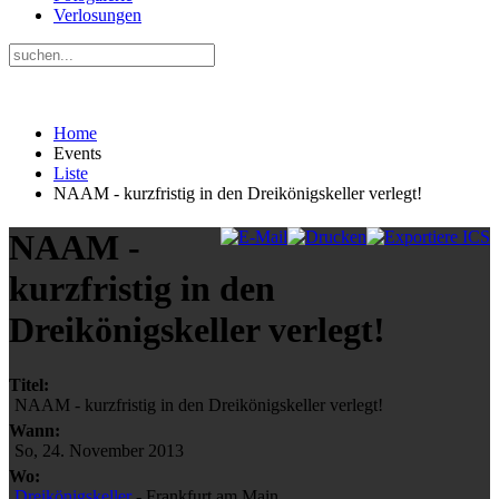
Verlosungen
Home
Events
Liste
NAAM - kurzfristig in den Dreikönigskeller verlegt!
NAAM -
kurzfristig in den
Dreikönigskeller verlegt!
Titel:
NAAM - kurzfristig in den Dreikönigskeller verlegt!
Wann:
So, 24. November 2013
Wo:
Dreikönigskeller
- Frankfurt am Main