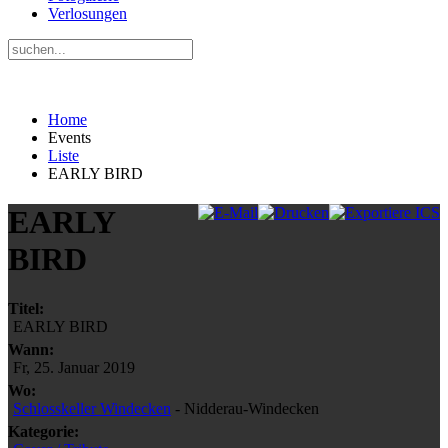
Verlosungen
Home
Events
Liste
EARLY BIRD
EARLY
BIRD
Titel:
EARLY BIRD
Wann:
Fr, 25. Januar 2019
Wo:
Schlosskeller Windecken
- Nidderau-Windecken
Kategorie: