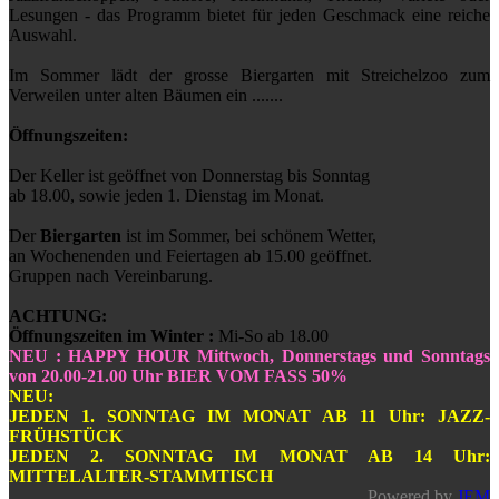
Lesungen - das Programm bietet für jeden Geschmack eine reiche
Auswahl.
Im Sommer lädt der grosse Biergarten mit Streichelzoo zum
Verweilen unter alten Bäumen ein .......
Öffnungszeiten:
Der Keller ist geöffnet von Donnerstag bis Sonntag
ab 18.00, sowie jeden 1. Dienstag im Monat.
Der
Biergarten
ist im Sommer, bei schönem Wetter,
an Wochenenden und Feiertagen ab 15.00 geöffnet.
Gruppen nach Vereinbarung.
ACHTUNG:
Öffnungszeiten im Winter :
Mi-So ab 18.00
NEU : HAPPY HOUR Mittwoch, Donnerstags und Sonntags
von 20.00-21.00 Uhr BIER VOM FASS 50%
NEU:
JEDEN 1. SONNTAG IM MONAT AB 11 Uhr: JAZZ-
FRÜHSTÜCK
JEDEN 2. SONNTAG IM MONAT AB 14 Uhr:
MITTELALTER-STAMMTISCH
Powered by
JEM