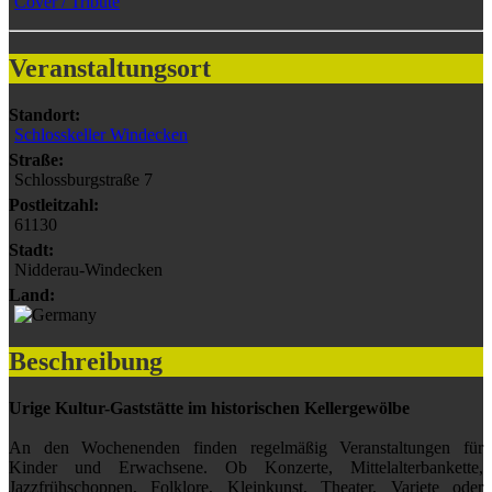
Cover / Tribute
Veranstaltungsort
Standort:
Schlosskeller Windecken
Straße:
Schlossburgstraße 7
Postleitzahl:
61130
Stadt:
Nidderau-Windecken
Land:
Beschreibung
Urige Kultur-Gaststätte im historischen Kellergewölbe
An den Wochenenden finden regelmäßig Veranstaltungen für
Kinder und Erwachsene. Ob Konzerte, Mittelalterbankette,
Jazzfrühschoppen, Folklore, Kleinkunst, Theater, Variete oder