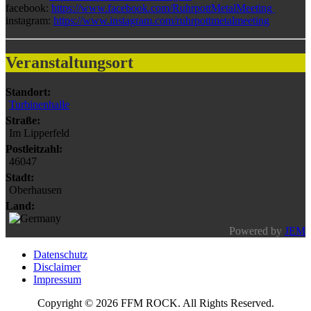
facebook:
https://www.facebook.com/RuhrpottMetalMeeting
instagram:
https://www.instagram.com/ruhrpottmetalmeeting
Veranstaltungsort
Standort:
Turbinenhalle
Straße:
Im Lipperfeld
Postleitzahl:
46047
Stadt:
Oberhausen
Land:
Powered by
JEM
Datenschutz
Disclaimer
Impressum
Copyright © 2026 FFM ROCK. All Rights Reserved.