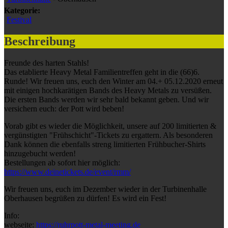
Kategorie:
Festival
Beschreibung
Freunde des harten Stahls!
Das etablierte Heavy Metal Familientreffen geht in die (66)6.
Runde! Wir freuen uns, euch den Winter am 04.+ 05.12.2020 erneut
mit einigen hochkarätigen Bands des Heavy Metals zu versüßen.
Die ersten Bands werden wir sehr bald bekannt geben. Und wir
versichern euch: der Pott wird beben!
Vorab gibt es wieder die Möglichkeit, unsere auf 200 limitierten &
vergünstigten "Frühschicht"-Tickets zu ergattern. Als besonderen
Dank können die ebenfalls streng limitierten Frühbucher-Shirts
hinzugebucht werden!
Bestellungen ab sofort hier möglich:
https://www.deinetickets.de/event/rmm/
Wir freuen uns, euch im Dezember wieder in der Turbinenhalle
Oberhausen begrüßen zu dürfen! Es wird ein Fest!
Info:
webseite:
https://ruhrpott-metal-meeting.de