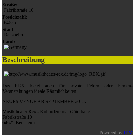
Straße:
Fabrikstraße 10
Postleitzahl:
64625
Stadt:
Bensheim
Land:
Beschreibung
Das
REX
bietet auch für private Feiern oder Firmen-
Veranstaltungen ideale Räumlichkeiten.
NEUES VENUE AB SEPTEMBER 2015:
Musiktheater Rex - Kulturdenkmal Güterhalle
Fabrikstraße 10
64625 Bensheim
Powered by
JEM