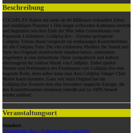
Beschreibung
COLDPLAY Haben mit mehr als 80 Millionen verkauften Alben
und unzähligen Nummer 1 Hits längst weltweiten Kultstatus erreicht
und begeistern seit dem Ende der 90er Jahre Generationen von
Popmusik-Liebhabern. Goldplay.live – Europas gefragteste
Coldplay Tribute-Band verspricht ein erstklassiges Konzerterlebnis
für alle Coldplay Fans. Die vier erfahrenen Musiker, die Sound und
Style des Originals detailverliebt inhaliert haben, zelebrieren
eingebettet in eine farbenfrohe Show sympathisch und äußerst
überzeugend die zeitlose Musik von Coldplay. Dabei spielen
Stimme und Performance des Frontmanns von Goldplay.live eine
tragende Rolle, denn näher kann man dem Coldplay Sänger Chris
Martin kaum kommen. Ganz wie beim Original hat ein
Goldplay.live Konzert stets eine besondere magische Energie, die
den Konzertbesucher emotional mitreißt und zu 100% beseelt
wieder entlässt!
Veranstaltungsort
Standort:
Musiktheater Rex - Kulturdenkmal Güterhalle