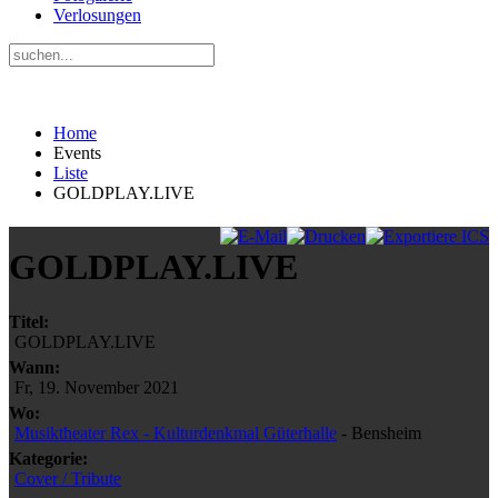
Verlosungen
Home
Events
Liste
GOLDPLAY.LIVE
GOLDPLAY.LIVE
Titel:
GOLDPLAY.LIVE
Wann:
Fr, 19. November 2021
Wo:
Musiktheater Rex - Kulturdenkmal Güterhalle
- Bensheim
Kategorie:
Cover / Tribute