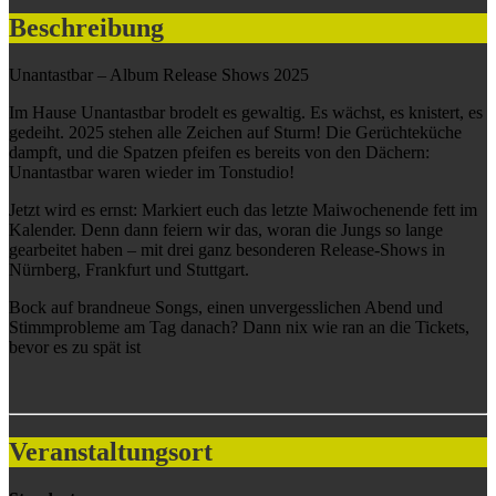
Beschreibung
Unantastbar – Album Release Shows 2025
Im Hause Unantastbar brodelt es gewaltig. Es wächst, es knistert, es
gedeiht. 2025 stehen alle Zeichen auf Sturm! Die Gerüchteküche
dampft, und die Spatzen pfeifen es bereits von den Dächern:
Unantastbar waren wieder im Tonstudio!
Jetzt wird es ernst: Markiert euch das letzte Maiwochenende fett im
Kalender. Denn dann feiern wir das, woran die Jungs so lange
gearbeitet haben – mit drei ganz besonderen Release-Shows in
Nürnberg, Frankfurt und Stuttgart.
Bock auf brandneue Songs, einen unvergesslichen Abend und
Stimmprobleme am Tag danach? Dann nix wie ran an die Tickets,
bevor es zu spät ist
Veranstaltungsort