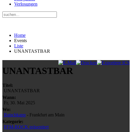
Verlosungen
Home
Events
Liste
UNANTASTBAR
UNANTASTBAR
Titel:
UNANTASTBAR
Wann:
Fr, 30. Mai 2025
Wo:
Batschkapp
- Frankfurt am Main
Kategorie:
FFM-ROCK präsentiert