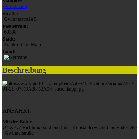
Standort:
Batschkapp
Straße:
Gwinnerstraße 5
Postleitzahl:
60388
Stadt:
Frankfurt am Main
Land:
Beschreibung
ANFAHRT:
Mit der Bahn:
U4 & U7 Richtung Enkheim (über Konstablerwache) bis Haltestelle
"Gwinnerstraße"