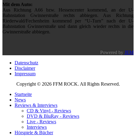
Mit dem Auto:
Aus Richtung A66 bzw. Hessencenter kommend, an der U-
Bahnstation Gwinnerstraße rechts abbiegen. Aus Richtung
Riederwald/Fechenheim kommend per “U-Turn” nach der U-
Bahnstation Gwinnerstraße und dann gleich wieder rechts in die
Gwinnerstraße abbiegen.
Powered by
JEM
Datenschutz
Disclaimer
Impressum
Copyright © 2026 FFM ROCK. All Rights Reserved.
Startseite
News
Reviews & Interviews
CD & Vinyl - Reviews
DVD & BluRay - Reviews
Live - Reviews
Interviews
Hörspiele & Bücher