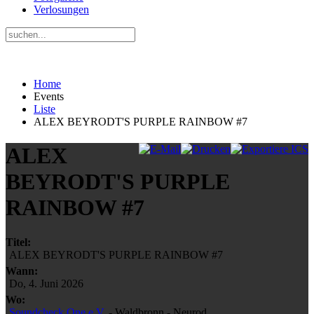
Verlosungen
Home
Events
Liste
ALEX BEYRODT'S PURPLE RAINBOW #7
ALEX
BEYRODT'S PURPLE
RAINBOW #7
Titel:
ALEX BEYRODT'S PURPLE RAINBOW #7
Wann:
Do, 4. Juni 2026
Wo:
Soundcheck One e.V.
- Waldbronn - Neurod