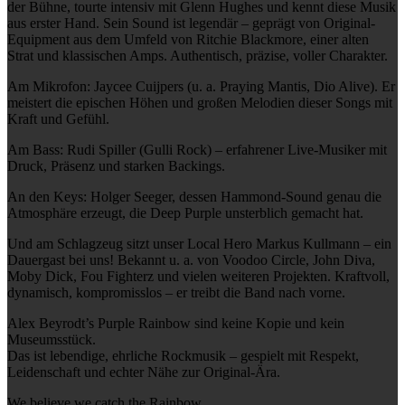
der Bühne, tourte intensiv mit Glenn Hughes und kennt diese Musik
aus erster Hand. Sein Sound ist legendär – geprägt von Original-
Equipment aus dem Umfeld von Ritchie Blackmore, einer alten
Strat und klassischen Amps. Authentisch, präzise, voller Charakter.
Am Mikrofon: Jaycee Cuijpers (u. a. Praying Mantis, Dio Alive). Er
meistert die epischen Höhen und großen Melodien dieser Songs mit
Kraft und Gefühl.
Am Bass: Rudi Spiller (Gulli Rock) – erfahrener Live-Musiker mit
Druck, Präsenz und starken Backings.
An den Keys: Holger Seeger, dessen Hammond-Sound genau die
Atmosphäre erzeugt, die Deep Purple unsterblich gemacht hat.
Und am Schlagzeug sitzt unser Local Hero Markus Kullmann – ein
Dauergast bei uns! Bekannt u. a. von Voodoo Circle, John Diva,
Moby Dick, Fou Fighterz und vielen weiteren Projekten. Kraftvoll,
dynamisch, kompromisslos – er treibt die Band nach vorne.
Alex Beyrodt’s Purple Rainbow sind keine Kopie und kein
Museumsstück.
Das ist lebendige, ehrliche Rockmusik – gespielt mit Respekt,
Leidenschaft und echter Nähe zur Original-Ära.
We believe we catch the Rainbow