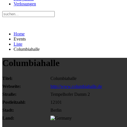
Verlosungen
Home
Events
Liste
Columbiahalle
Columbiahalle
Titel:
Columbiahalle
Webseite:
http://www.columbiahalle.de
Straße:
Tempelhofer Damm 2
Postleitzahl:
12101
Stadt:
Berlin
Land: