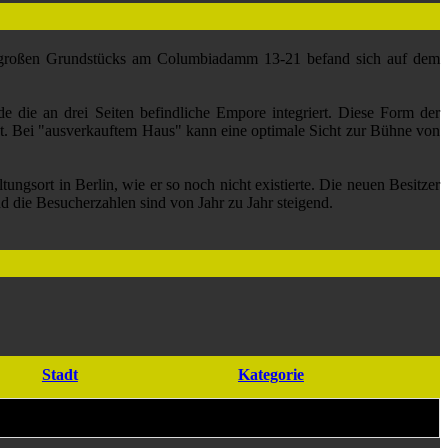
 qm großen Grundstücks am Columbiadamm 13-21 befand sich auf dem
die an drei Seiten befindliche Empore integriert. Diese Form der
et. Bei "ausverkauftem Haus" kann eine optimale Sicht zur Bühne von
ngsort in Berlin, wie er so noch nicht existierte. Die neuen Besitzer
 die Besucherzahlen sind von Jahr zu Jahr steigend.
Stadt
Kategorie