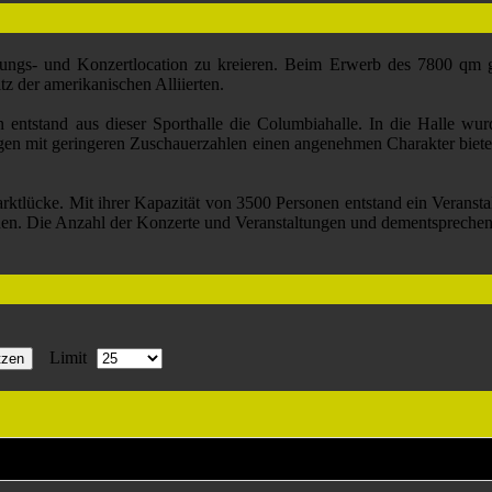
nstaltungs- und Konzertlocation zu kreieren. Beim Erwerb des 7800
z der amerikanischen Alliierten.
stand aus dieser Sporthalle die Columbiahalle. In die Halle wurde 
tungen mit geringeren Zuschauerzahlen einen angenehmen Charakter biet
ktlücke. Mit ihrer Kapazität von 3500 Personen entstand ein Veranstaltu
hen. Die Anzahl der Konzerte und Veranstaltungen und dementsprechend
Limit
tzen