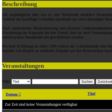
Beschreibung
Die ursprüngliche Idee war es, eine florierende attraktive Vera
Gelände die baufällige Columbia-Sporthalle aus dem ehemaligen Besit
Nach umfassender Modernisierung und diversen Umbaumaßnahmen ent
Erweiterung der Kapazität hat den Vorteil, dass sie auch Veranstal
nahezu jedem Standpunkt aus gewährleistet werden.
Bei ihrer Eröffnung im Jahre 1998 schloss die Columbiahalle eine Mar
konnten von Beginn an namhafte Künstler auf ihre Referenzliste buc
Veranstaltungen
Filter
Suchen
Zurückse
Titel
Datum
Zur Zeit sind keine Veranstaltungen verfügbar