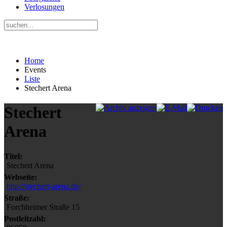
Verlosungen
Home
Events
Liste
Stechert Arena
Stechert
Arena
Titel:
Stechert Arena
Webseite:
http://stechert-arena.de/
Straße:
Forchheimer Straße 15
Postleitzahl: