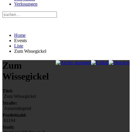
Verlosungen
Home
Events
Liste
Zum Wissegickel
Zum
Wissegickel
Titel:
Zum Wissegickel
Straße:
Aussenliegend
Postleitzahl:
61194
Stadt: