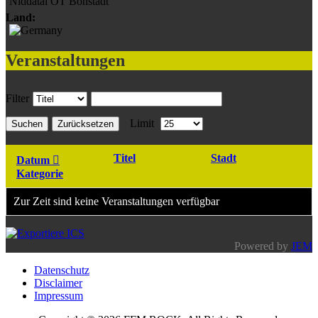
Niddatal OT Bönstadt
Land:
Veranstaltungen
Filter
Limit
Suchen
Zurücksetzen
Titel
Stadt
Datum
Kategorie
Zur Zeit sind keine Veranstaltungen verfügbar
Powered by
JEM
Datenschutz
Disclaimer
Impressum