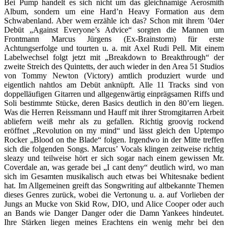
Bei Pump handelt es sich nicht um das gleichnamige Aerosmith
Album, sondern um eine Hard’n Heavy Formation aus dem
Schwabenland. Aber wem erzähle ich das? Schon mit ihrem ’04er
Debüt „Against Everyone’s Advice“ sorgten die Mannen um
Frontmann Marcus Jürgens (Ex-Brainstorm) für erste
Achtungserfolge und tourten u. a. mit Axel Rudi Pell. Mit einem
Labelwechsel folgt jetzt mit „Breakdown to Breakthrough“ der
zweite Streich des Quintetts, der auch wieder in den Area 51 Studios
von Tommy Newton (Victory) amtlich produziert wurde und
eigentlich nahtlos am Debüt anknüpft. Alle 11 Tracks sind von
doppelläufigen Gitarren und allgegenwärtig einprägsamen Riffs und
Soli bestimmte Stücke, deren Basics deutlich in den 80’ern liegen.
Was die Herren Reissmann und Hauff mit ihrer Stromgitarren Arbeit
abliefern weiß mehr als zu gefallen. Richtig groovig rockend
eröffnet „Revolution on my mind“ und lässt gleich den Uptempo
Rocker „Blood on the Blade“ folgen. Irgendwo in der Mitte treffen
sich die folgenden Songs. Marcus’ Vocals klingen zeitweise richtig
sleazy und teilweise hört er sich sogar nach einem gewissen Mr.
Coverdale an, was gerade bei „I cant deny“ deutlich wird, wo man
sich im Gesamten musikalisch auch etwas bei Whitesnake bedient
hat. Im Allgemeinen greift das Songwriting auf altbekannte Themen
dieses Genres zurück, wobei die Vertonung u. a. auf Vorlieben der
Jungs an Mucke von Skid Row, DIO, und Alice Cooper oder auch
an Bands wie Danger Danger oder die Damn Yankees hindeutet.
Ihre Stärken liegen meines Erachtens ein wenig mehr bei den