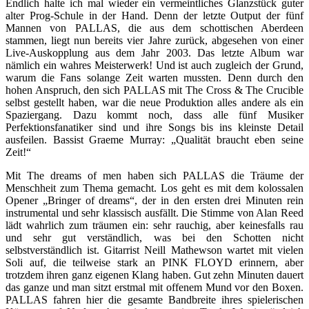
Endlich halte ich mal wieder ein vermeintliches Glanzstück guter
alter Prog-Schule in der Hand. Denn der letzte Output der fünf
Mannen von PALLAS, die aus dem schottischen Aberdeen
stammen, liegt nun bereits vier Jahre zurück, abgesehen von einer
Live-Auskopplung aus dem Jahr 2003. Das letzte Album war
nämlich ein wahres Meisterwerk! Und ist auch zugleich der Grund,
warum die Fans solange Zeit warten mussten. Denn durch den
hohen Anspruch, den sich PALLAS mit The Cross & The Crucible
selbst gestellt haben, war die neue Produktion alles andere als ein
Spaziergang. Dazu kommt noch, dass alle fünf Musiker
Perfektionsfanatiker sind und ihre Songs bis ins kleinste Detail
ausfeilen. Bassist Graeme Murray: „Qualität braucht eben seine
Zeit!“
Mit The dreams of men haben sich PALLAS die Träume der
Menschheit zum Thema gemacht. Los geht es mit dem kolossalen
Opener „Bringer of dreams“, der in den ersten drei Minuten rein
instrumental und sehr klassisch ausfällt. Die Stimme von Alan Reed
lädt wahrlich zum träumen ein: sehr rauchig, aber keinesfalls rau
und sehr gut verständlich, was bei den Schotten nicht
selbstverständlich ist. Gitarrist Neill Mathewson wartet mit vielen
Soli auf, die teilweise stark an PINK FLOYD erinnern, aber
trotzdem ihren ganz eigenen Klang haben. Gut zehn Minuten dauert
das ganze und man sitzt erstmal mit offenem Mund vor den Boxen.
PALLAS fahren hier die gesamte Bandbreite ihres spielerischen