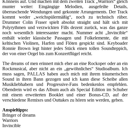
Könnens auf. Und machen mit dem zweiten Track „Warriors“ gleich
munter weiter: Eingängige Melodien, ausgefeilte Details,
überraschende Wendungen und gekonnte Arrangements. Der Track
kommt weder „weichspülermäßig“, noch zu technisch rüber.
Drummer Colin Fraser spielt absolut straight und hält sich mit
Polyrythmen und verzwickten Fills dezent zurück, was das ganze
noch wesentlich interessanter macht. Nummer acht „Invincible“
enthält wieder klassische Passagen und Folkelemente, die mit
keltischen Violinen, Harfen und Flöten gespickt sind. Keyboader
Ronnie Brown legt hinter jedes Stück einen tollen Soundteppich,
der von einer Orgel bis zum Konzertflügel reicht.
The dreams of men erinnert mich eher an eine Rockoper oder an ein
Rockmusical, aber nicht an ein „gewöhnliches“ Studioalbum. Ich
muss sagen, PALLAS haben auch mich mit ihrem träumerischen
Sound in ihren Bann gezogen und ich kann diese Scheibe allen
Musikliebhabern und Progressive-Fans bedenkenlos empfehlen.
Obendrein wird es das Album auch als Special Edition im Schuber
mit einem erweiterten Booklet und einer Bonus-CD, auf der
verschiedene Remixes und Outtakes zu hören sein werden, geben.
Anspieltipps:
Bringer of dreams
Warriors
Invincible