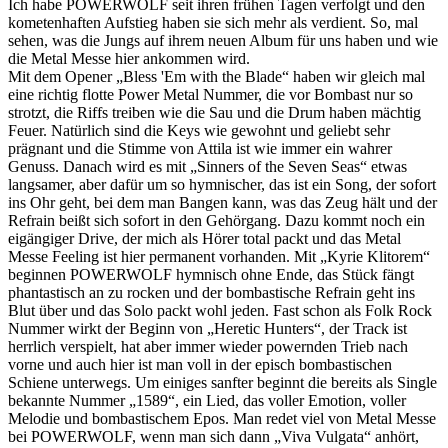
Ich habe POWERWOLF seit ihren frühen Tagen verfolgt und den
kometenhaften Aufstieg haben sie sich mehr als verdient. So, mal
sehen, was die Jungs auf ihrem neuen Album für uns haben und wie
die Metal Messe hier ankommen wird.
Mit dem Opener „Bless 'Em with the Blade“ haben wir gleich mal
eine richtig flotte Power Metal Nummer, die vor Bombast nur so
strotzt, die Riffs treiben wie die Sau und die Drum haben mächtig
Feuer. Natürlich sind die Keys wie gewohnt und geliebt sehr
prägnant und die Stimme von Attila ist wie immer ein wahrer
Genuss. Danach wird es mit „Sinners of the Seven Seas“ etwas
langsamer, aber dafür um so hymnischer, das ist ein Song, der sofort
ins Ohr geht, bei dem man Bangen kann, was das Zeug hält und der
Refrain beißt sich sofort in den Gehörgang. Dazu kommt noch ein
eigängiger Drive, der mich als Hörer total packt und das Metal
Messe Feeling ist hier permanent vorhanden. Mit „Kyrie Klitorem“
beginnen POWERWOLF hymnisch ohne Ende, das Stück fängt
phantastisch an zu rocken und der bombastische Refrain geht ins
Blut über und das Solo packt wohl jeden. Fast schon als Folk Rock
Nummer wirkt der Beginn von „Heretic Hunters“, der Track ist
herrlich verspielt, hat aber immer wieder powernden Trieb nach
vorne und auch hier ist man voll in der episch bombastischen
Schiene unterwegs. Um einiges sanfter beginnt die bereits als Single
bekannte Nummer „1589“, ein Lied, das voller Emotion, voller
Melodie und bombastischem Epos. Man redet viel von Metal Messe
bei POWERWOLF, wenn man sich dann „Viva Vulgata“ anhört,