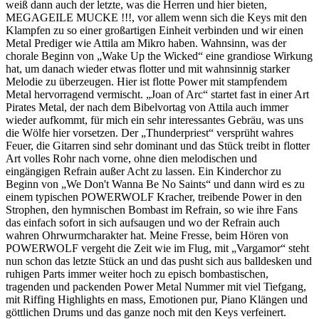
weiß dann auch der letzte, was die Herren und hier bieten,
MEGAGEILE MUCKE !!!, vor allem wenn sich die Keys mit den
Klampfen zu so einer großartigen Einheit verbinden und wir einen
Metal Prediger wie Attila am Mikro haben. Wahnsinn, was der
chorale Beginn von „Wake Up the Wicked“ eine grandiose Wirkung
hat, um danach wieder etwas flotter und mit wahnsinnig starker
Melodie zu überzeugen. Hier ist flotte Power mit stampfendem
Metal hervorragend vermischt. „Joan of Arc“ startet fast in einer Art
Pirates Metal, der nach dem Bibelvortag von Attila auch immer
wieder aufkommt, für mich ein sehr interessantes Gebräu, was uns
die Wölfe hier vorsetzen. Der „Thunderpriest“ versprüht wahres
Feuer, die Gitarren sind sehr dominant und das Stück treibt in flotter
Art volles Rohr nach vorne, ohne dien melodischen und
eingängigen Refrain außer Acht zu lassen. Ein Kinderchor zu
Beginn von „We Don't Wanna Be No Saints“ und dann wird es zu
einem typischen POWERWOLF Kracher, treibende Power in den
Strophen, den hymnischen Bombast im Refrain, so wie ihre Fans
das einfach sofort in sich aufsaugen und wo der Refrain auch
wahren Ohrwurmcharakter hat. Meine Fresse, beim Hören von
POWERWOLF vergeht die Zeit wie im Flug, mit „Vargamor“ steht
nun schon das letzte Stück an und das pusht sich aus balldesken und
ruhigen Parts immer weiter hoch zu episch bombastischen,
tragenden und packenden Power Metal Nummer mit viel Tiefgang,
mit Riffing Highlights en mass, Emotionen pur, Piano Klängen und
göttlichen Drums und das ganze noch mit den Keys verfeinert.