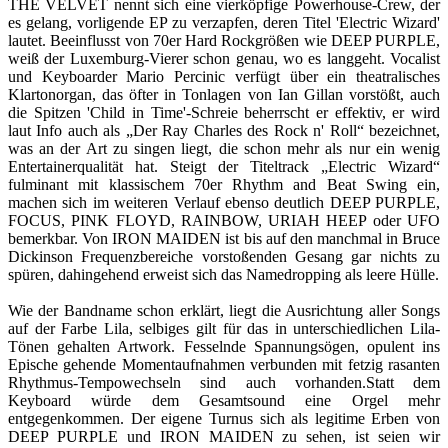
THE VELVET nennt sich eine vierköpfige Powerhouse-Crew, der
es gelang, vorligende EP zu verzapfen, deren Titel 'Electric Wizard'
lautet. Beeinflusst von 70er Hard Rockgrößen wie DEEP PURPLE,
weiß der Luxemburg-Vierer schon genau, wo es langgeht. Vocalist
und Keyboarder Mario Percinic verfügt über ein theatralisches
Klartonorgan, das öfter in Tonlagen von Ian Gillan vorstößt, auch
die Spitzen 'Child in Time'-Schreie beherrscht er effektiv, er wird
laut Info auch als „Der Ray Charles des Rock n' Roll“ bezeichnet,
was an der Art zu singen liegt, die schon mehr als nur ein wenig
Entertainerqualität hat. Steigt der Titeltrack „Electric Wizard“
fulminant mit klassischem 70er Rhythm and Beat Swing ein,
machen sich im weiteren Verlauf ebenso deutlich DEEP PURPLE,
FOCUS, PINK FLOYD, RAINBOW, URIAH HEEP oder UFO
bemerkbar. Von IRON MAIDEN ist bis auf den manchmal in Bruce
Dickinson Frequenzbereiche vorstoßenden Gesang gar nichts zu
spüren, dahingehend erweist sich das Namedropping als leere Hülle.
Wie der Bandname schon erklärt, liegt die Ausrichtung aller Songs
auf der Farbe Lila, selbiges gilt für das in unterschiedlichen Lila-
Tönen gehalten Artwork. Fesselnde Spannungsögen, opulent ins
Epische gehende Momentaufnahmen verbunden mit fetzig rasanten
Rhythmus-Tempowechseln sind auch vorhanden.Statt dem
Keyboard würde dem Gesamtsound eine Orgel mehr
entgegenkommen. Der eigene Turnus sich als legitime Erben von
DEEP PURPLE und IRON MAIDEN zu sehen, ist seien wir