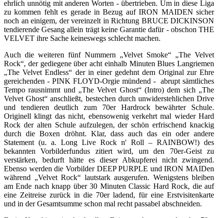
ehrlich unnötig mit anderen Worten - übertrieben. Um in diese Liga
zu kommen fehlt es gerade in Bezug auf IRON MAIDEN sicher
noch an einigem, der vereinzelt in Richtung BRUCE DICKINSON
tendierende Gesang allein trägt keine Garantie dafür - obschon THE
VELVET ihre Sache keineswegs schlecht machen.
Auch die weiteren fünf Nummern „Velvet Smoke“ „The Velvet
Rock“, der gediegene über acht einhalb Minuten Blues Langriemen
„The Velvet Endless“ der in einer gedehnt dem Original zur Ehre
gereichenden - PINK FLOYD-Orgie mündend - abrupt sämtliches
Tempo rausnimmt und „The Velvet Ghost“ (Intro) dem sich „The
Velvet Ghost“ anschließt, bestechen durch unwiderstehlichen Drive
und tendieren deutlich zum 70er Hardrock bewährter Schule.
Originell klingt das nicht, ebensowenig verkehrt mal wieder Hard
Rock der alten Schule aufzulegen, der schön erfrischend knackig
durch die Boxen dröhnt. Klar, dass auch das ein oder andere
Statement (u. a. Long Live Rock n' Roll – RAINBOW!) des
bekannten Vorbilderfundus zitiert wird, um den 70er-Geist zu
verstärken, bedurft hätte es dieser Abkupferei nicht zwingend.
Ebenso werden die Vorbilder DEEP PURPLE und IRON MAIDen
während „Velvet Rock“ lautstark ausgerufen. Wenigstens bleiben
am Ende nach knapp über 30 Minuten Classic Hard Rock, die auf
eine Zeitreise zurück in die 70er ladend, für eine Erstvisitenkarte
und in der Gesamtsumme schon mal recht passabel abschneiden.