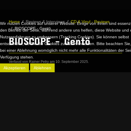
Home
Reviews & Interviews
CD & Vinyl - Reviews
Wir nutzen Cookies auf unserer Website. Einige von ihnen sind essenzie
BIOSCOPE - Gentö
den Betrieb der Seite, während andere uns helfen, diese Website und 
Nutzererfahrung zu verbessern (Tracking Cookies). Sie können selbst
BIOSCOPE - Gentö
entscheiden, ob Sie die Cookies zulassen möchten. Bitte beachten Sie
bei einer Ablehnung womöglich nicht mehr alle Funktionalitäten der Sei
Verfügung stehen.
Verfasst von Rainer Petry am
10. September 2025
.
Akzeptieren
Ablehnen
VÖ: 22.08.2025
(earMusic/Edel)
Genre: Krautrock/Prog/Elektronik
Homepage:
BIOSCOPE
Manchmal finden Musiker zusammen, die so scheinbar auf
den ersten Blick nichts gemeinsam haben. Im Fall der beiden