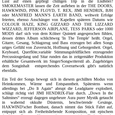
Lust auf einen gepflegt chilligen Trip in die End60er?
SMOKEMASTER lassen die Zeit aufleben in der THE DOORS,
HAWKWIND, PINK FLOYD, T. REX, JIMI HENDRIX, BJH
oder MANFRED MANN'S EARTH BAND, weltweit Erfolge
feierten, ebenso Anschänger von Kapellen späteren Datums wie
COLOUR HAZE, KING GIZZARD AND THE LIZZARD
WIZZARD, JEFFERSON AIRPLANE, TESS PARKS oder 1000
MODS darf sich von dem Kölner Quintett angesprochen fühlen,
dessen drittes Album schlichtweg 'In The Temple' heißt. Orgel,
Gitarre, Gesang, Schlagzeug und Bass erzeugen bei allen Songs
uriges Gefühl von Zuversicht, Hoffnung und Geborgenheit. Orgel,
Keyboard, Querflöte,variable Stimmungsfeldflächen erzeugender
Percussiosgedang und Sitar runden das in zeitgemäßer Produktion
erhältliche Gesamtwerk im Singer/Songwriterstil ab. Zugehöriges
dem Songinhalt entsprechendes Coverartwork gibt's natürlich
ebenfalls.
Ein Teil der Songs bewegt sich in diesem gechillten Modus von
Heimkommen, Wärme und Entspanntheit. Spätestens wenn
allerdings bei „Do It Again“ abrupt die Leadgitarre explodiert,
schlägt richtig viel JIMI HENDRIX-Flair durch. „Down In the
Saltmines“ erzeugt dagegen ungeheure Aura purer Mystik getaucht
in wabernd okkulte Düsternis, beschwörende Gesänge,
HAKWIND'scher Bombast, danach nimmt das Stück Fahrt auf,
entpuppt sich als Freiheitsliebende Komposition, mit epischem