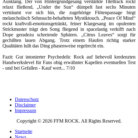
Ausklang. Der von Hintergrundgesang verstärkte Titeltrack rockt
relaxt fließend, „Under the Sun“ dümpelt fast sechs Minuten
verträumt vor sich hin, die zugehörige Flötenpassage birgt
melancholisch Sehnsucht-behafteten Mystiktouch. „Peace Of Mind“
rockt kraftvoll-emotionsgetränkt, feiner Klargesang im opulenten
Strickmuster trägt den Song fliegend in spacelastig verkifft nach
Dope geradezu schreiende Sphären. „Citrus Leaves“ sorgt für
gechillten lauen Abgang. Trotz einem Haufen richtig starker
Qualitäten lullt das Ding phasenweise regelrecht ein.
Fazit: Gut intonierter Psychedelic Rock auf liebevoll kredenzten
Handwerkslevel für Fans obig erwähnter Kapellen eventuellen Test
- und bei Gefallen - Kauf wert... 7/10
Datenschutz
Disclaimer
Impressum
Copyright © 2026 FFM ROCK. All Rights Reserved.
Startseite
News