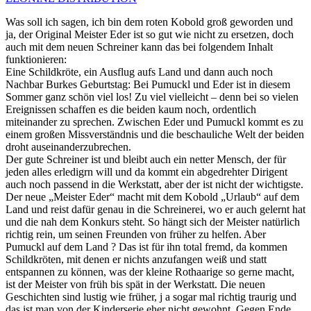
Was soll ich sagen, ich bin dem roten Kobold groß geworden und
ja, der Original Meister Eder ist so gut wie nicht zu ersetzen, doch
auch mit dem neuen Schreiner kann das bei folgendem Inhalt
funktionieren:
Eine Schildkröte, ein Ausflug aufs Land und dann auch noch
Nachbar Burkes Geburtstag: Bei Pumuckl und Eder ist in diesem
Sommer ganz schön viel los! Zu viel vielleicht – denn bei so vielen
Ereignissen schaffen es die beiden kaum noch, ordentlich
miteinander zu sprechen. Zwischen Eder und Pumuckl kommt es zu
einem großen Missverständnis und die beschauliche Welt der beiden
droht auseinanderzubrechen.
Der gute Schreiner ist und bleibt auch ein netter Mensch, der für
jeden alles erledigrn will und da kommt ein abgedrehter Dirigent
auch noch passend in die Werkstatt, aber der ist nicht der wichtigste.
Der neue „Meister Eder“ macht mit dem Kobold „Urlaub“ auf dem
Land und reist dafür genau in die Schreinerei, wo er auch gelernt hat
und die nah dem Konkurs steht. So hängt sich der Meister natürlich
richtig rein, um seinen Freunden von früher zu helfen. Aber
Pumuckl auf dem Land ? Das ist für ihn total fremd, da kommen
Schildkröten, mit denen er nichts anzufangen weiß und statt
entspannen zu können, was der kleine Rothaarige so gerne macht,
ist der Meister von früh bis spät in der Werkstatt. Die neuen
Geschichten sind lustig wie früher, j a sogar mal richtig traurig und
das ist man von der Kinderserie eher nicht gewohnt. Gegen Ende