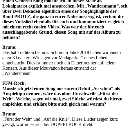
Einen weiteren Song möchte ich an dieser Stelle als
Lokalpatriot explizit mal ansprechen. Mit „Wandersmann“, seit
über zwei Dekaden eigentlich eines der Songhighlights der
Band PROTZ, die ganz in eurer Nähe ansässig ist, vertont ihr
dieses Volkslied ebenfalls für euch und kommuniziert es gleich
mit einem recht coolen Video. Was war der für euch
ausschlaggebende Grund, diesen Song mit auf das Album zu
nehmen?
Bruno:
Das hat Tradition bei uns. Schon im Jahre 2018 haben wir einem
alten Klassiker „Wir lagen vor Madagaskar“ neues Leben
eingehaucht. Dies ist immer noch ein Dauerbrenner auf jedem
Konzert. Aus dieser Motivation heraus entstand der
„Wandersmann“.
FFM-Rock:
Müsste ich jetzt einen Song aus eurem Debüt „So schön“ als
Anspieltipp nennen, wäre das ohne Umschweife „Fürst der
Welt“. Welche, sagen wir mal, zwei Stücke würdest du hierzu
empfehlen und erkläre bitte auch gleich mal warum?
Bruno:
„Fürst der Welt“ und „Auf die Knie“. Diese Lieder zeigen kurz
gesagt, worum es sich bei DOPPELBOCK dreht.