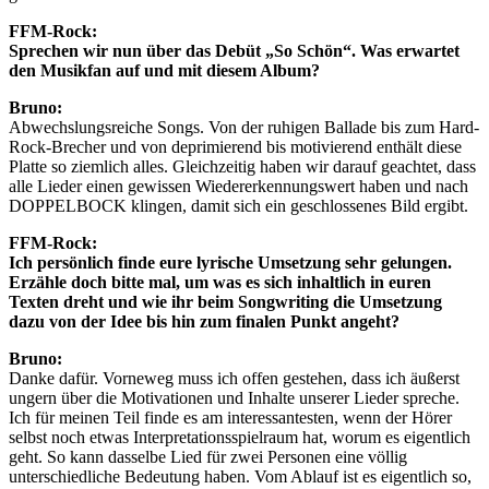
FFM-Rock:
Sprechen wir nun über das Debüt „So Schön“. Was erwartet
den Musikfan auf und mit diesem Album?
Bruno:
Abwechslungsreiche Songs. Von der ruhigen Ballade bis zum Hard-
Rock-Brecher und von deprimierend bis motivierend enthält diese
Platte so ziemlich alles. Gleichzeitig haben wir darauf geachtet, dass
alle Lieder einen gewissen Wiedererkennungswert haben und nach
DOPPELBOCK klingen, damit sich ein geschlossenes Bild ergibt.
FFM-Rock:
Ich persönlich finde eure lyrische Umsetzung sehr gelungen.
Erzähle doch bitte mal, um was es sich inhaltlich in euren
Texten dreht und wie ihr beim Songwriting die Umsetzung
dazu von der Idee bis hin zum finalen Punkt angeht?
Bruno:
Danke dafür. Vorneweg muss ich offen gestehen, dass ich äußerst
ungern über die Motivationen und Inhalte unserer Lieder spreche.
Ich für meinen Teil finde es am interessantesten, wenn der Hörer
selbst noch etwas Interpretationsspielraum hat, worum es eigentlich
geht. So kann dasselbe Lied für zwei Personen eine völlig
unterschiedliche Bedeutung haben. Vom Ablauf ist es eigentlich so,