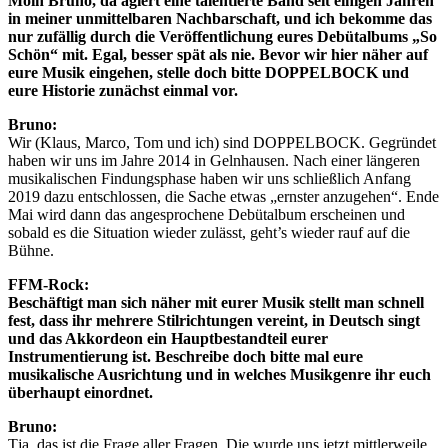
Moin Bruno, da agiert eine talentierte Band seit einigen Jahren
in meiner unmittelbaren Nachbarschaft, und ich bekomme das
nur zufällig durch die Veröffentlichung eures Debütalbums „So
Schön“ mit. Egal, besser spät als nie. Bevor wir hier näher auf
eure Musik eingehen, stelle doch bitte DOPPELBOCK und
eure Historie zunächst einmal vor.
Bruno:
Wir (Klaus, Marco, Tom und ich) sind DOPPELBOCK. Gegründet
haben wir uns im Jahre 2014 in Gelnhausen. Nach einer längeren
musikalischen Findungsphase haben wir uns schließlich Anfang
2019 dazu entschlossen, die Sache etwas „ernster anzugehen“. Ende
Mai wird dann das angesprochene Debütalbum erscheinen und
sobald es die Situation wieder zulässt, geht’s wieder rauf auf die
Bühne.
FFM-Rock:
Beschäftigt man sich näher mit eurer Musik stellt man schnell
fest, dass ihr mehrere Stilrichtungen vereint, in Deutsch singt
und das Akkordeon ein Hauptbestandteil eurer
Instrumentierung ist. Beschreibe doch bitte mal eure
musikalische Ausrichtung und in welches Musikgenre ihr euch
überhaupt einordnet.
Bruno:
Tja, das ist die Frage aller Fragen. Die wurde uns jetzt mittlerweile