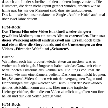
dass ich alle Lieder schreibe und den anderen Jungs vorstelle. Die
Nummern, die dann nicht kaputt geredet wurden, arbeiten wir so
lange aus, bis wir der Meinung sind, dass sie funktionieren.
Das kann wie bei unserer aktuellen Single „Auf die Knie“ auch mal
über zwei Jahre dauern.
FFM-Rock:
Das Thema Film oder Video ist aktuell wieder ein gern
gewähltes Medium, um ein neues Album vorzustellen. Ihr nutzt
dieses Werkzeug aktuell eindrucksvoll aus. Erzähl doch bitte
mal etwas über die Storyboards und die Umsetzungen zu den
Videos „Fürst der Welt“ und „Schatten“.
Bruno:
Wir haben auch hier probiert wieder etwas zu machen, was es
vorher noch nicht gab. Umgesetzt haben wir das Ganze mit einer
befreundeten Filmfirma aus Gelnhausen. Die Jungs von Peal. die
wissen, wie man eine Kamera bedient. Das kann man nicht leugnen.
Im „Schatten“-Video räumen wir mit den vergangenen Tagen und
Erinnerungen auf, egal welcher Art. Beim „Fürst der Welt“-Video
geht es tatsächlich kaum um uns. Eher um eine tragische
Liebesgeschichte, die in diesem Video ziemlich ungefiltert von ihren
hellen und dunklen Seiten gezeigt wird.
FFM-Rock: