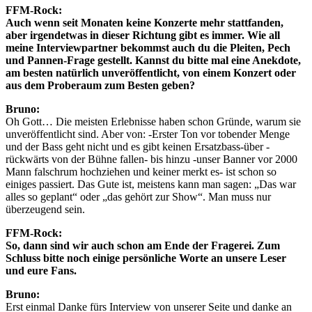
FFM-Rock:
Auch wenn seit Monaten keine Konzerte mehr stattfanden,
aber irgendetwas in dieser Richtung gibt es immer. Wie all
meine Interviewpartner bekommst auch du die Pleiten, Pech
und Pannen-Frage gestellt. Kannst du bitte mal eine Anekdote,
am besten natürlich unveröffentlicht, von einem Konzert oder
aus dem Proberaum zum Besten geben?
Bruno:
Oh Gott… Die meisten Erlebnisse haben schon Gründe, warum sie
unveröffentlicht sind. Aber von: -Erster Ton vor tobender Menge
und der Bass geht nicht und es gibt keinen Ersatzbass-über -
rückwärts von der Bühne fallen- bis hinzu -unser Banner vor 2000
Mann falschrum hochziehen und keiner merkt es- ist schon so
einiges passiert. Das Gute ist, meistens kann man sagen: „Das war
alles so geplant“ oder „das gehört zur Show“. Man muss nur
überzeugend sein.
FFM-Rock:
So, dann sind wir auch schon am Ende der Fragerei. Zum
Schluss bitte noch einige persönliche Worte an unsere Leser
und eure Fans.
Bruno:
Erst einmal Danke fürs Interview von unserer Seite und danke an