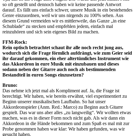
so oft gestellt und dennoch haben wir keine passende Antwort
darauf. Es fällt uns einfach schwer, unsere Musik in ein bestehendes
Genre einzuordnen, weil wir uns nirgends zu 100% sehen. Aus
diesem Grund vermeiden wir es mittlerweile, das Ganze „in eine
Schublade“ zu stecken und empfehlen jedem, einfach mal
reinzuhören und sich sein eigenes Bild zu machen.
FFM-Rock:
Rein optisch betrachtet schaut ihr alle noch recht jung aus,
wodurch sich die Frage förmlich aufdrängt, wie zum Geier seid
ihr darauf gekommen, ein eher altertümliches Instrument wie
das Akkordeon in eure Musik mit einzubauen und dieses
sodann neben der Gitarre auch noch als bestimmenden
Bestandteil in euren Songs einzusetzen?
Bruno:
Das nehme ich jetzt mal als Kompliment auf. Ja, die Frage ist
berechtigt. Wir haben, wie bereits erwähnt, viel experimentiert zu
Beginn unserer musikalischen Laufbahn. So hat unser
Akkordeonspieler (Anm. Red.: Marco) zu Beginn auch Gitarre
gespielt. Das war uns aber alles „zu langweilig“. Wir wollten etwas
machen, was es in dieser Form noch nicht gab. Als wir dann ein
Akkordeon in die Hände bekommen und zum Spaß es mal mit zur
Probe genommen haben war klar: Wir haben gefunden, was wir
gesucht haben.