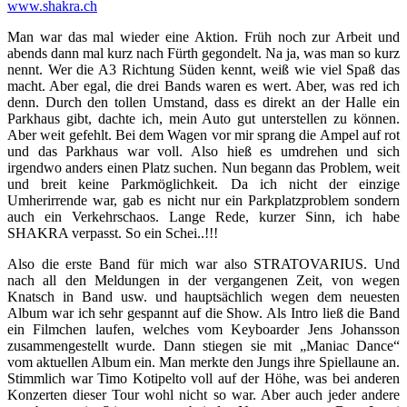
www.shakra.ch
Man war das mal wieder eine Aktion. Früh noch zur Arbeit und
abends dann mal kurz nach Fürth gegondelt. Na ja, was man so kurz
nennt. Wer die A3 Richtung Süden kennt, weiß wie viel Spaß das
macht. Aber egal, die drei Bands waren es wert. Aber, was red ich
denn. Durch den tollen Umstand, dass es direkt an der Halle ein
Parkhaus gibt, dachte ich, mein Auto gut unterstellen zu können.
Aber weit gefehlt. Bei dem Wagen vor mir sprang die Ampel auf rot
und das Parkhaus war voll. Also hieß es umdrehen und sich
irgendwo anders einen Platz suchen. Nun begann das Problem, weit
und breit keine Parkmöglichkeit. Da ich nicht der einzige
Umherirrende war, gab es nicht nur ein Parkplatzproblem sondern
auch ein Verkehrschaos. Lange Rede, kurzer Sinn, ich habe
SHAKRA verpasst. So ein Schei..!!!
Also die erste Band für mich war also STRATOVARIUS. Und
nach all den Meldungen in der vergangenen Zeit, von wegen
Knatsch in Band usw. und hauptsächlich wegen dem neuesten
Album war ich sehr gespannt auf die Show. Als Intro ließ die Band
ein Filmchen laufen, welches vom Keyboarder Jens Johansson
zusammengestellt wurde. Dann stiegen sie mit „Maniac Dance“
vom aktuellen Album ein. Man merkte den Jungs ihre Spiellaune an.
Stimmlich war Timo Kotipelto voll auf der Höhe, was bei anderen
Konzerten dieser Tour wohl nicht so war. Aber auch jeder andere