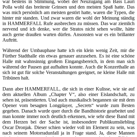
war bestens in Stimmung, wobei der Neuzugang am Bass Lauri
Polla wohl das breiteste Grinsen und den meisten Spaß hatte. Das
was mich persönlich am meisten gestört hatte, waren die Typen, die
hinter mir standen. Und zwar waren die wohl der Meinung ständig
in HAMMERFALL Rufe ausbrechen zu müssen. Das war ziemlich
nervend und ich denke, wer die Stratos nicht sehen wollte, hätte
auch gerne draußen warten dürfen. Ansonsten war es ein brillanter
Auftritt.
Während der Umbauphase hatte ich ein klein wenig Zeit, mir die
Fürther Stadthalle ein etwas genauer anzusehen. Es ist eine schöne
Halle mit wahnsinnig großem Eingangsbereich, in dem man sich
während der Pausen gut aufhalten konnte. Auch die Konzerthalle an
sich ist gut für solche Veranstaltungen geeignet, ne kleine Halle mit
Tribünen halt.
Dann aber HAMMERFALL, die sich in einer Kulisse, wie sie auf
dem aktuellen Album „Chapter V“, also einer Eislandschaft, zu
sehen ist, präsentierten. Und auch musikalisch begannen sie mit dem
Opener vom besagten Longplayer, „Secrets“ wurde zum Besten
gegeben. Danach wurde quer durch die Bandhistorie gearbeitet und
man konnte immer noch deutlich erkennen, wie sehr diese Band mit
dem Herzen bei der Sache ist, insbesondere Publikumsliebling
Oscar Dronjak. Dieser schien wieder voll im Element zu sein, was
nach seinem Motorradunfall ja in Frage stand. Ja, diese Mannen