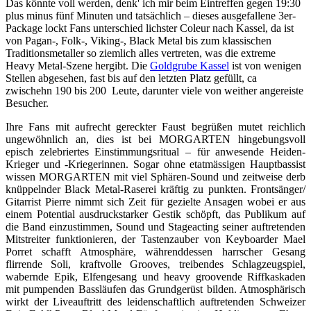
Das könnte voll werden, denk' ich mir beim Eintreffen gegen 19:30
plus minus fünf Minuten und tatsächlich – dieses ausgefallene 3er-
Package lockt Fans unterschied lichster Coleur nach Kassel, da ist
von Pagan-, Folk-, Viking-, Black Metal bis zum klassischen
Traditionsmetaller so ziemlich alles vertreten, was die extreme
Heavy Metal-Szene hergibt. Die
Goldgrube Kassel
ist von wenigen
Stellen abgesehen, fast bis auf den letzten Platz gefüllt, ca
zwischehn 190 bis 200 Leute, darunter viele von weither angereiste
Besucher.
Ihre Fans mit aufrecht gereckter Faust begrüßen mutet reichlich
ungewöhnlich an, dies ist bei MORGARTEN hingebungsvoll
episch zelebriertes Einstimmungsritual – für anwesende Heiden-
Krieger und -Kriegerinnen. Sogar ohne etatmässigen Hauptbassist
wissen MORGARTEN mit viel Sphären-Sound und zeitweise derb
knüppelnder Black Metal-Raserei kräftig zu punkten. Frontsänger/
Gitarrist Pierre nimmt sich Zeit für gezielte Ansagen wobei er aus
einem Potential ausdruckstarker Gestik schöpft, das Publikum auf
die Band einzustimmen, Sound und Stageacting seiner auftretenden
Mitstreiter funktionieren, der Tastenzauber von Keyboarder Mael
Porret schafft Atmosphäre, währenddessen harrscher Gesang
flirrende Soli, kraftvolle Grooves, treibendes Schlagzeugspiel,
wabernde Epik, Elfengesang und heavy groovende Riffkaskaden
mit pumpenden Bassläufen das Grundgerüst bilden. Atmosphärisch
wirkt der Liveauftritt des leidenschaftlich auftretenden Schweizer