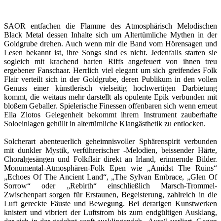
SAOR entfachen die Flamme des Atmosphärisch Melodischen
Black Metal dessen Inhalte sich um Altertümliche Mythen in der
Goldgrube drehen. Auch wenn mir die Band vom Hörensagen und
Lesen bekannt ist, ihre Songs sind es nicht. Jedenfalls starten sie
sogleich mit krachend harten Riffs angefeuert von ihnen treu
ergebener Fanschaar. Herrlich viel elegant um sich greifendes Folk
Flair verteilt sich in der Goldgrube, deren Publikum in den vollen
Genuss einer künstlerisch vielseitig hochwertigen Darbietung
kommt, die weitaus mehr darstellt als opulente Epik verbunden mit
bloßem Geballer. Spielerische Finessen offenbaren sich wenn erneut
Ella Zlotos Gelegenheit bekommt ihrem Instrument zauberhafte
Soloeinlagen gehüllt in altertümliche Klangästhetik zu entlocken.
Solcherart abenteuerlich geheimnisvoller Sphärenspirit verbunden
mit dunkler Mystik, verführerischer -Melodien, beissender Härte,
Choralgesängen und Folkflair direkt an Irland, erinnernde Bilder.
Monumental-Atmosphären-Folk Epen wie „Amidst The Ruins“
„Echoes Of The Ancient Land“, „The Sylvan Embrace, „Glen Of
Sorrow“ oder „Rebirth“ einschließlich Marsch-Trommel-
Zwischenpart sorgen für Erstaunen, Begeisterung, zahlreich in die
Luft gereckte Fäuste und Bewegung. Bei derarigen Kunstwerken
knistert und vibriert der Luftstrom bis zum endgültigen Ausklang,