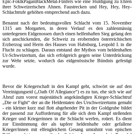
Epic-FoklkPaganBlackMetal-Fünfers wie eine Huldigung zu Ehren
ihrer Schweizerischen Ahnen. Faustrecken und Hey, Hey, Hey-
Schlachtrufe gehöhen entsprechend auch dazu.
Benannt nach der bedeutngsvollen Schlacht vom 15. November
1315 am Morgarten, in deren Verlauf es den zahlenmässig
unterlegenen Eidgenossen durch einen helfenhaften Sieg gelang den
sich anschickenden, die Schweiz zu erobernden österreichischen
Erzherzog und Herrn des Hauses von Habsburg, Leopold I. in die
Flucht zu schlagen. Daraus entstand der Mythos vom heldenhaften
Ur-Schweizertum, das sich erfolgreich gegen seine Unterdrückung
zur Wehr setzte, wodurch das eidgenössische Bündnis gefestigt
wurde.
Bevor die Kriegerschaft in den Kampf geht, schwört sie auf den
Vereinigungseid („Oath Of Allegiance“) es zu tun, ehe sich wie auf
Abruf zum vorest majestätisch angekündigten Krieger-Schlachtruf
„Die or Fight“ der an die Heldentaten des Urschweizertums gemaht
- ein kleiner kurz mal flott abgehender Pit in der Goldgrube bildet
der passend zur Aufforderung für alle sich dem Kampf stellenden
Krieger und Kriegerinnen in die Schlacht werfen, rotiert. Es dient
zur Einstimmung der als tapfere heldenhafte oder gefallene
Krieger/innen mit elfengleichem Gesang umrahmt von epischen