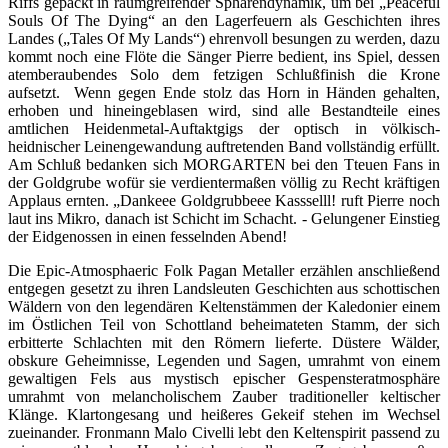
Riffs gepackt in raumgreifender Sphärendynamik, um bei „Peaceful
Souls Of The Dying“ an den Lagerfeuern als Geschichten ihres
Landes („Tales Of My Lands“) ehrenvoll besungen zu werden, dazu
kommt noch eine Flöte die Sänger Pierre bedient, ins Spiel, dessen
atemberaubendes Solo dem fetzigen Schlußfinish die Krone
aufsetzt. Wenn gegen Ende stolz das Horn in Händen gehalten,
erhoben und hineingeblasen wird, sind alle Bestandteile eines
amtlichen Heidenmetal-Auftaktgigs der optisch in völkisch-
heidnischer Leinengewandung auftretenden Band vollständig erfüllt.
Am Schluß bedanken sich MORGARTEN bei den Tteuen Fans in
der Goldgrube wofür sie verdientermaßen völlig zu Recht kräftigen
Applaus ernten. „Dankeee Goldgrubbeee Kassselll! ruft Pierre noch
laut ins Mikro, danach ist Schicht im Schacht. - Gelungener Einstieg
der Eidgenossen in einen fesselnden Abend!
Die Epic-Atmosphaeric Folk Pagan Metaller erzählen anschließend
entgegen gesetzt zu ihren Landsleuten Geschichten aus schottischen
Wäldern von den legendären Keltenstämmen der Kaledonier einem
im Östlichen Teil von Schottland beheimateten Stamm, der sich
erbitterte Schlachten mit den Römern lieferte. Düstere Wälder,
obskure Geheimnisse, Legenden und Sagen, umrahmt von einem
gewaltigen Fels aus mystisch epischer Gespensteratmosphäre
umrahmt von melancholischem Zauber traditioneller keltischer
Klänge. Klartongesang und heißeres Gekeif stehen im Wechsel
zueinander. Fronmann Malo Civelli lebt den Keltenspirit passend zu