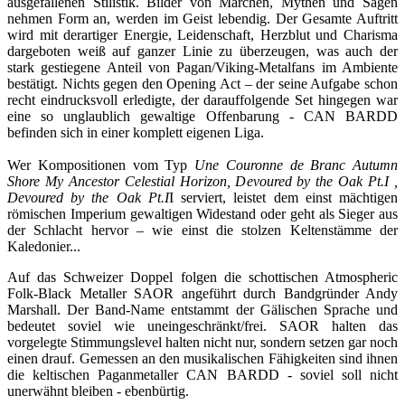
ausgefallenen Stilistik. Bilder von Märchen, Mythen und Sagen
nehmen Form an, werden im Geist lebendig. Der Gesamte Auftritt
wird mit derartiger Energie, Leidenschaft, Herzblut und Charisma
dargeboten weiß auf ganzer Linie zu überzeugen, was auch der
stark gestiegene Anteil von Pagan/Viking-Metalfans im Ambiente
bestätigt. Nichts gegen den Opening Act – der seine Aufgabe schon
recht eindrucksvoll erledigte, der darauffolgende Set hingegen war
eine so unglaublich gewaltige Offenbarung - CAN BARDD
befinden sich in einer komplett eigenen Liga.
Wer Kompositionen vom Typ
Une Couronne de Branc Autumn
Shore My Ancestor Celestial Horizon, Devoured by the Oak Pt.I ,
Devoured by the Oak Pt.I
I serviert, leistet dem einst mächtigen
römischen Imperium gewaltigen Widestand oder geht als Sieger aus
der Schlacht hervor – wie einst die stolzen Keltenstämme der
Kaledonier...
Auf das Schweizer Doppel folgen die schottischen Atmospheric
Folk-Black Metaller SAOR angeführt durch Bandgründer Andy
Marshall. Der Band-Name entstammt der Gälischen Sprache und
bedeutet soviel wie uneingeschränkt/frei. SAOR halten das
vorgelegte Stimmungslevel halten nicht nur, sondern setzen gar noch
einen drauf. Gemessen an den musikalischen Fähigkeiten sind ihnen
die keltischen Paganmetaller CAN BARDD - soviel soll nicht
unerwähnt bleiben - ebenbürtig.