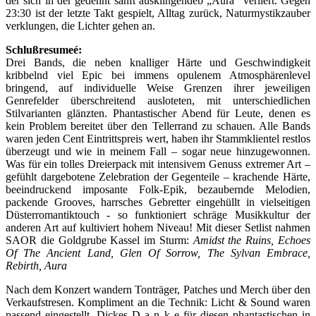
der sich in der gedehnt sanft ausklingendeb „Aura“ verliert. Gegen
23:30 ist der letzte Takt gespielt, Alltag zurück, Naturmystikzauber
verklungen, die Lichter gehen an.
Schlußresumeé:
Drei Bands, die neben knalliger Härte und Geschwindigkeit
kribbelnd viel Epic bei immens opulenem Atmosphärenlevel
bringend, auf individuelle Weise Grenzen ihrer jeweiligen
Genrefelder überschreitend ausloteten, mit unterschiedlichen
Stilvarianten glänzten. Phantastischer Abend für Leute, denen es
kein Problem bereitet über den Tellerrand zu schauen. Alle Bands
waren jeden Cent Eintrittspreis wert, haben ihr Stammklientel restlos
überzeugt und wie in meinem Fall – sogar neue hinzugewonnen.
Was für ein tolles Dreierpack mit intensivem Genuss extremer Art –
gefühlt dargebotene Zelebration der Gegenteile – krachende Härte,
beeindruckend imposante Folk-Epik, bezaubernde Melodien,
packende Grooves, harrsches Gebretter eingehüllt in vielseitigen
Düsterromantiktouch - so funktioniert schräge Musikkultur der
anderen Art auf kultiviert hohem Niveau! Mit dieser Setlist nahmen
SAOR die Goldgrube Kassel im Sturm:
Amidst the Ruins, Echoes
Of The Ancient Land, Glen Of Sorrow, The Sylvan Embrace,
Rebirth, Aura
Nach dem Konzert wandern Tonträger, Patches und Merch über den
Verkaufstresen. Kompliment an die Technik: Licht & Sound waren
passend eingestellt. Dickes D a n k e für diesen phantastischen in