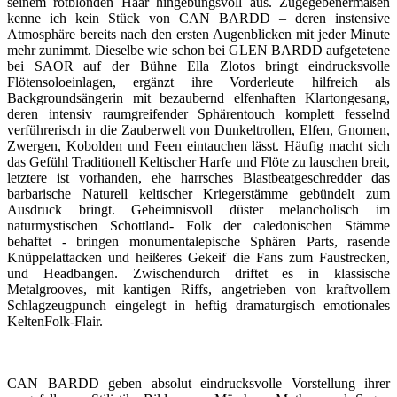
seinem rotblonden Haar hingebungsvoll aus. Zugegebenermaßen
kenne ich kein Stück von CAN BARDD – deren instensive
Atmosphäre bereits nach den ersten Augenblicken mit jeder Minute
mehr zunimmt. Dieselbe wie schon bei GLEN BARDD aufgetetene
bei SAOR auf der Bühne Ella Zlotos bringt eindrucksvolle
Flötensoloeinlagen, ergänzt ihre Vorderleute hilfreich als
Backgroundsängerin mit bezaubernd elfenhaften Klartongesang,
deren intensiv raumgreifender Sphärentouch komplett fesselnd
verführerisch in die Zauberwelt von Dunkeltrollen, Elfen, Gnomen,
Zwergen, Kobolden und Feen eintauchen lässt. Häufig macht sich
das Gefühl Traditionell Keltischer Harfe und Flöte zu lauschen breit,
letztere ist vorhanden, ehe harrsches Blastbeatgeschredder das
barbarische Naturell keltischer Kriegerstämme gebündelt zum
Ausdruck bringt. Geheimnisvoll düster melancholisch im
naturmystischen Schottland- Folk der caledonischen Stämme
behaftet - bringen monumentalepische Sphären Parts, rasende
Knüppelattacken und heißeres Gekeif die Fans zum Faustrecken,
und Headbangen. Zwischendurch driftet es in klassische
Metalgrooves, mit kantigen Riffs, angetrieben von kraftvollem
Schlagzeugpunch eingelegt in heftig dramaturgisch emotionales
KeltenFolk-Flair.
CAN BARDD geben absolut eindrucksvolle Vorstellung ihrer