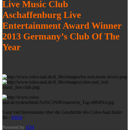
Live Music Club
Aschaffenburg Live
Entertainment Award Winner
2013 Germany’s Club Of The
Year
Ganz viel Interessantes über die Geschichte des Colos-Saal findet
Ihr >
HIER
<
Powered by
JEM