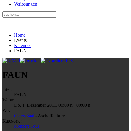
Verlosungen
Home
Events
Kalender
FAUN
FAUN
Titel:
FAUN
Wann:
Do, 1. Dezember 2011
,
00:00 h
-
00:00 h
Wo:
Colos-Saal
- Aschaffenburg
Kategorie:
Konzert-Tour