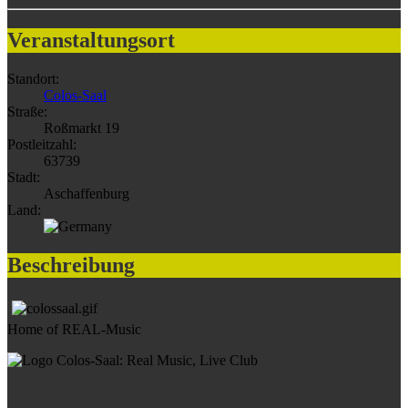
Veranstaltungsort
Standort:
Colos-Saal
Straße:
Roßmarkt 19
Postleitzahl:
63739
Stadt:
Aschaffenburg
Land:
Beschreibung
Home of REAL-Music