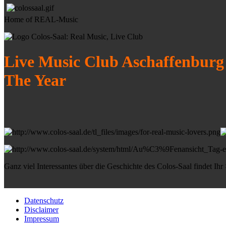
Home of REAL-Music
Live Music Club Aschaffenburg
The Year
Ganz viel Interessantes über die Geschichte des Colos-Saal findet Ihr
Datenschutz
Disclaimer
Impressum