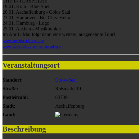
THE INTERSPHERE
19.01.
Köln - Blue Shell
20.01. Aschaffenburg - Colos Saal
23.01. Hannover - Bei Chez Heinz
24.01. Hamburg - Logo
25.01. Aachen - Musikbunker
Im April / Mai folgt dann eine weitere, ausgedehnte Tour!
www.theintersphere.com
www.facebook.com/theintersphere
Veranstaltungsort
Standort:
Colos-Saal
Straße:
Roßmarkt 19
Postleitzahl:
63739
Stadt:
Aschaffenburg
Land:
Beschreibung