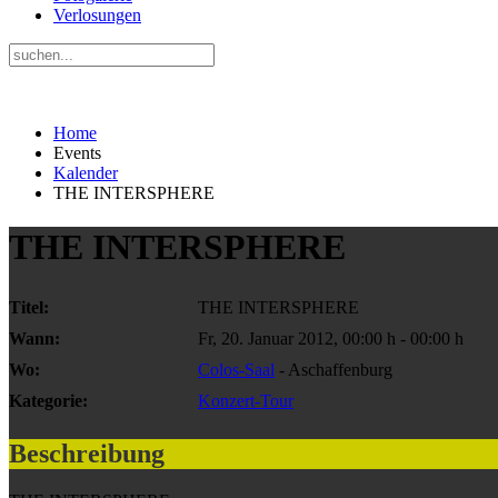
Verlosungen
Home
Events
Kalender
THE INTERSPHERE
THE INTERSPHERE
Titel:
THE INTERSPHERE
Wann:
Fr, 20. Januar 2012
,
00:00 h
-
00:00 h
Wo:
Colos-Saal
- Aschaffenburg
Kategorie:
Konzert-Tour
Beschreibung