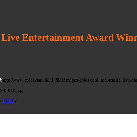
 Live Entertainment Award Win
 >
HIER
<