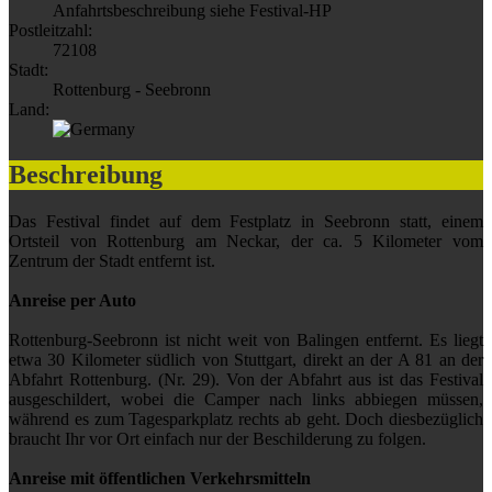
Anfahrtsbeschreibung siehe Festival-HP
Postleitzahl:
72108
Stadt:
Rottenburg - Seebronn
Land:
Beschreibung
Das Festival findet auf dem Festplatz in Seebronn statt, einem
Ortsteil von Rottenburg am Neckar, der ca. 5 Kilometer vom
Zentrum der Stadt entfernt ist.
Anreise per Auto
Rottenburg-Seebronn ist nicht weit von Balingen entfernt. Es liegt
etwa 30 Kilometer südlich von Stuttgart, direkt an der A 81 an der
Abfahrt Rottenburg. (Nr. 29). Von der Abfahrt aus ist das Festival
ausgeschildert, wobei die Camper nach links abbiegen müssen,
während es zum Tagesparkplatz rechts ab geht. Doch diesbezüglich
braucht Ihr vor Ort einfach nur der Beschilderung zu folgen.
Anreise mit öffentlichen Verkehrsmitteln