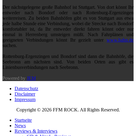
Der nächstgelegene große Bahnhof ist Stuttgart. Von dort könnt Ihr
entweder nach Bondorf oder nach Rottenburg-Ergenzingen
weiterreisen. Zu beiden Bahnhöfen gibt es von Stuttgart aus etwa
jede halbe Stunde eine Verbindung, wobei die Strecke nach Bondorf
komfortabler ist, da Ihr entweder direkt fahren könnt oder nur
einmal in Herrenberg umsteigen müßt. Nach Fahrplänen und
geeigneten Verbindungen könnt Ihr gezielt unter
www.bahn.de
suchen.
Rottenburg-Ergenzingen und Bondorf sind dann die Bahnhöfe, die
Seebronn am nächsten sind. Von beiden Orten aus gibt es
Linienbusverbindungen nach Seebronn.
Powered by
JEM
Datenschutz
Disclaimer
Impressum
Copyright © 2026 FFM ROCK. All Rights Reserved.
Startseite
News
Reviews & Interviews