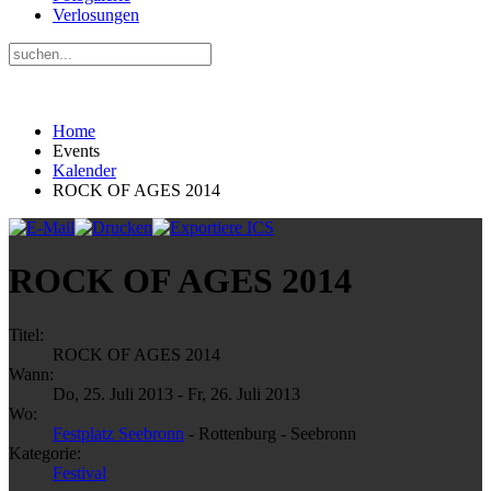
Verlosungen
Home
Events
Kalender
ROCK OF AGES 2014
ROCK OF AGES 2014
Titel:
ROCK OF AGES 2014
Wann:
Do, 25. Juli 2013
-
Fr, 26. Juli 2013
Wo:
Festplatz Seebronn
- Rottenburg - Seebronn
Kategorie:
Festival