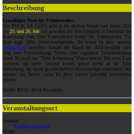
Beschreibung
Ermäßigter Preis für Frühbesteller!
Das ROCK OF AGES geht in die nächste Runde und findet 2014
am
25. und 26. Juli
wie gewohnt auf dem Festplatz in Seebronn bei
Rottenburg statt. Das Festivalticket kostet für Frühbesteller 73,-
Euro zzgl. 10% Vorverkaufsgebühr. Ihr könnt es über unseren
Online-Shop
bestellen. Sobald alle Bands für 2014 bestätigt sind,
folgt eine Preiserhöhung. Neben einer regulären Ticketbestellung
könnt Ihr auch das "Tafel Rottenburg"-Paket ordern: Die zwei Euro
Aufpreis, die diese Variante kostet, gehen direkt an die Tafel
Rottenburg, die damit gesellschaftlich Benachteiligte unterstützt. Wir
würden uns freuen, wenn Ihr diese Aktion tatkräftig unterstützen
würdet.
Quelle: BYH / ROA Newsletter
Veranstaltungsort
Standort:
Festplatz Seebronn
Straße: