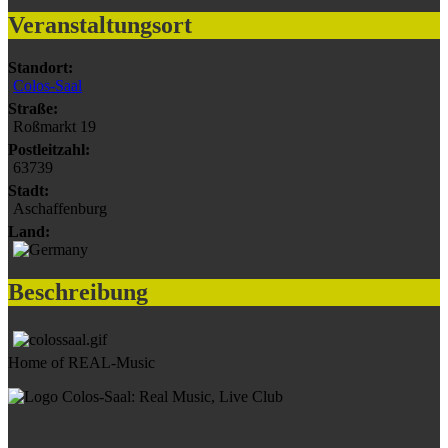
Veranstaltungsort
Standort:
Colos-Saal
Straße:
Roßmarkt 19
Postleitzahl:
63739
Stadt:
Aschaffenburg
Land:
Beschreibung
Home of REAL-Music