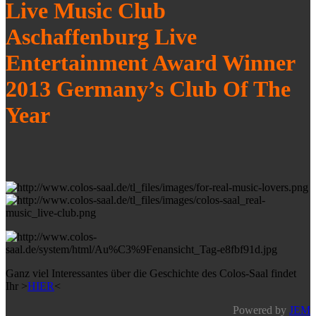
Live Music Club
Aschaffenburg Live
Entertainment Award Winner
2013 Germany’s Club Of The
Year
Ganz viel Interessantes über die Geschichte des Colos-Saal findet
Ihr >
HIER
<
Powered by
JEM