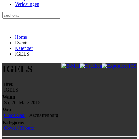
Verlosungen
Home
Events
Kalender
IGELS
IGELS
Titel:
IGELS
Wann:
Sa, 26. März 2016
Wo:
Colos-Saal
- Aschaffenburg
Kategorie:
Cover / Tribute